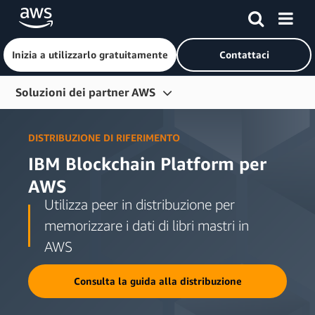
Inizia a utilizzarlo gratuitamente
Contattaci
Passa al contenuto principale
Soluzioni dei partner AWS
Integrazioni di Amazon Connect
DISTRIBUZIONE DI RIFERIMENTO
Integrazioni di Amazon EventBridge
IBM Blockchain Platform per
Moduli Terraform
AWS
Utilizza peer in distribuzione per
Domande frequenti
memorizzare i dati di libri mastri in
Risorse
AWS
Consulta la guida alla distribuzione