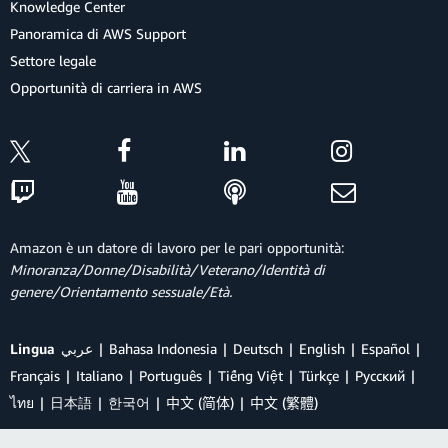
Knowledge Center
Panoramica di AWS Support
Settore legale
Opportunità di carriera in AWS
Amazon è un datore di lavoro per le pari opportunità:
Minoranza/Donne/Disabilità/Veterano/Identità di
genere/Orientamento sessuale/Età.
Lingua
عربي
Bahasa Indonesia
Deutsch
English
Español
Français
Italiano
Português
Tiếng Việt
Türkçe
Ρусский
ไทย
日本語
한국어
中文 (简体)
中文 (繁體)