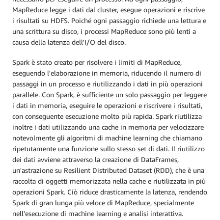
MapReduce legge i dati dal cluster, esegue operazioni e riscrive
i risultati su HDFS. Poiché ogni passaggio richiede una lettura e
una scrittura su disco, i processi MapReduce sono più lenti a
causa della latenza dell'I/O del disco.
Spark è stato creato per risolvere i limiti di MapReduce,
eseguendo l'elaborazione in memoria, riducendo il numero di
passaggi in un processo e riutilizzando i dati in più operazioni
parallele. Con Spark, è sufficiente un solo passaggio per leggere
i dati in memoria, eseguire le operazioni e riscrivere i risultati,
con conseguente esecuzione molto più rapida. Spark riutilizza
inoltre i dati utilizzando una cache in memoria per velocizzare
notevolmente gli algoritmi di machine learning che chiamano
ripetutamente una funzione sullo stesso set di dati. Il riutilizzo
dei dati avviene attraverso la creazione di DataFrames,
un'astrazione su Resilient Distributed Dataset (RDD), che è una
raccolta di oggetti memorizzata nella cache e riutilizzata in più
operazioni Spark. Ciò riduce drasticamente la latenza, rendendo
Spark di gran lunga più veloce di MapReduce, specialmente
nell'esecuzione di machine learning e analisi interattiva.