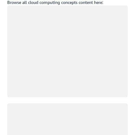
Browse all cloud computing concepts content here:
Caricamento in corso
Caricamento in corso