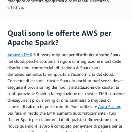
maggiore copertura geografica e costi legati all'utilizzo
effettivo.
Quali sono le offerte AWS per
Apache Spark?
Amazon EMR
è il posto migliore per distribuire Apache Spark
nel cloud, perché combina il rigore di integrazione e test delle
distribuzioni commerciali di Hadoop & Spark con il
dimensionamento, la semplicità e l'economicità del cloud.
Consente di avviare i cluster Spark in pochi minuti senza dover
eseguire il provisioning dei nodi, l'installazione dei cluster, la
configurazione Spark o la regolazione dei cluster. EMR consente
di eseguire il provisioning di una, centinaia o migliaia di
istanze di calcolo in pochi minuti. Puoi utilizzare
Auto Scaling
per fare in modo che EMR aumenti automaticamente i tuoi
cluster Spark per elaborare dati di qualsiasi dimensione e lo
riduca quando il lavoro è completo per evitare di pagare per la