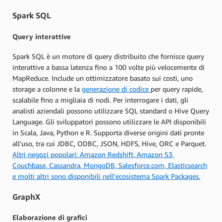
Spark SQL
Query interattive
Spark SQL è un motore di query distribuito che fornisce query
interattive a bassa latenza fino a 100 volte più velocemente di
MapReduce. Include un ottimizzatore basato sui costi, uno
storage a colonne e la
generazione di codice
per query rapide,
scalabile fino a migliaia di nodi. Per interrogare i dati, gli
analisti aziendali possono utilizzare SQL standard o Hive Query
Language. Gli sviluppatori possono utilizzare le API disponibili
in Scala, Java, Python e R. Supporta diverse origini dati pronte
all'uso, tra cui JDBC, ODBC, JSON, HDFS, Hive, ORC e Parquet.
Altri negozi popolari: Amazon Redshift, Amazon S3,
Couchbase, Cassandra, MongoDB, Salesforce.com, Elasticsearch
e molti altri sono disponibili nell'ecosistema Spark Packages.
GraphX
Elaborazione di grafici