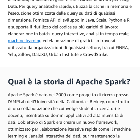
Data. Per query analitiche rapide, utilizza la cache in memoria e
l'esecuzione ottimizzata delle query su dati di qualsiasi
dimensione. Fornisce API di sviluppo in Java, Scala, Python e R
e supporta il riutilizzo del codice su più carichi di lavoro:
elaborazione in batch, query interattive, analisi in tempo reale,
machine learning
ed elaborazione di grafici. Lo troverai
utilizzato da organizzazioni di qualsiasi settore, tra cui FINRA,
Yelp, Zillow, DataXU, Urban Institute e CrowdStrike.
Qual è la storia di Apache Spark?
Apache Spark è nato nel 2009 come progetto di ricerca presso
l'AMPLab dell'Università della California - Berkley, come frutto
di una collaborazione che coinvolge studenti, ricercatori e
docenti, incentrata su domini applicativi ad alta intensità di
dati. L'obiettivo di Spark era creare un nuovo framework,
ottimizzato per l'elaborazione iterativa rapida come il machine
learning e l'analisi interattiva dei dati, pur mantenendo la