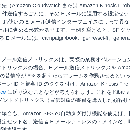
zon CloudWatch または Amazon Kinesis
1 件送信するごとに、その E メールに適用する設定
法は、お使いの E メール送信インターフェイスによって異
メールに含める形式があります。一例を挙げると、SF ジャ
ルには、campaign/book、genre/sci-fi、genera
E メール送信メトリックスは、実際の業務オペレーショ
クスの場合、E メール送信メトリックスを Amazon Cl
ンペーンの苦情率が 5% を超えたらアラームを作動させる
D と顧客 ID のタグを付け、Amazon Kinesis F
ice
に送り込むことなどが考えられます。これを Kiba
ジメントメトリックス（宣伝対象の書籍を購入した顧客
合も、Amazon SES の自動タグ付け機能を使え
ット名、送信者 E メールアドレスのドメイン名、呼び出し
 識別情報です。