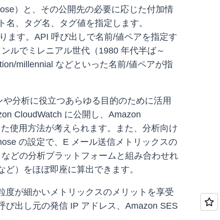
 Firehose）と、その公開先の必要に応じた付加情
セット名、タグ名、タグ値を指定します。
なります。API 呼び出しで名前/値ペアを指定す
ンルでミレニアル世代（1980 年代半ば～
tion/millennial などといった名前/値ペアが指
ンや分析に役立つあらゆる目的のために活用
oudWatch に公開し、Amazon
といった使用方法が考えられます。また、分析向け
irehose の設定で、E メール送信メトリックスの
na などの分析プラットフォームと組み合わせれ
数など）をほぼ即座に算出できます。
ば、粒度が細かいメトリックスのメリットを享受
元の発信 IP アドレス、Amazon SES