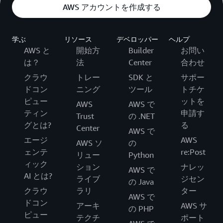
AWS アカウントを作成する
学ぶ
リソース
デベロッパー
ヘルプ
AWS と
開始方
Builder
お問い
は？
法
Center
合わせ
クラウ
トレー
SDK と
サポー
ドコン
ニング
ツール
トチケ
ピュー
ットを
AWS
AWS で
ティン
申請す
Trust
の .NET
グとは?
る
Center
AWS で
エージ
AWS
AWS ソ
の
ェンテ
re:Post
リュー
Python
ィック
ション
ナレッ
AWS で
AI とは?
ライブ
ジセン
の Java
クラウ
ラリ
ター
AWS で
ドコン
アーキ
AWS サ
の PHP
ピュー
テクチ
ポート