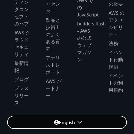
AWS で
ティン
ャセン
の概要
の
グコン
ター
AWS の
JavaScript
セプト
製品と
アクセ
のハブ
builders.flash
技術上
シビリ
- AWS
AWS ク
のよく
ティ
の公式
ラウド
ある質
法務
ウェブ
セキュ
問
マガジ
イベン
リティ
アナリ
ン
ト行動
最新情
ストレ
規範
報
ポート
イベン
ブログ
AWS パ
トの利
プレス
ートナ
用規約
リリー
ー
ス
English