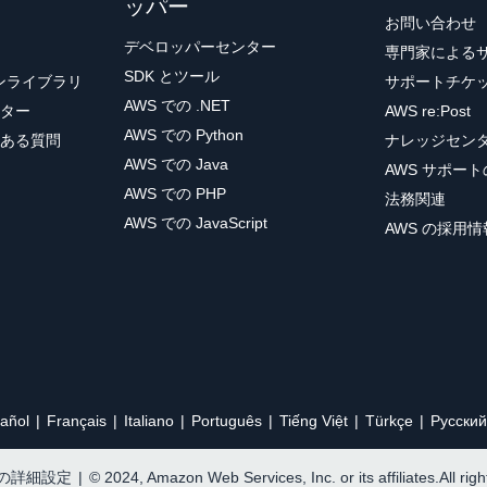
ッパー
お問い合わせ
デベロッパーセンター
専門家による
SDK とツール
ョンライブラリ
サポートチケ
AWS での .NET
ター
AWS re:Post
AWS での Python
ある質問
ナレッジセン
AWS での Java
AWS サポー
AWS での PHP
法務関連
AWS での JavaScript
AWS の採用情
añol
Français
Italiano
Português
Tiếng Việt
Türkçe
Ρусский
e の詳細設定
|
© 2024, Amazon Web Services, Inc. or its affiliates.All rig