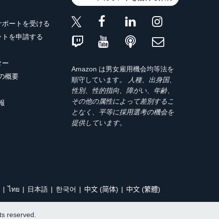
サポートを受ける
ットを申請する
ター
Amazon は男女雇用機会均等法を
トの概要
順守しています。
人種、出身国、
性別、性的指向、障がい、年齢、
その他の属性によって差別するこ
報
となく、平等に採用選考の機会を
提供しています。
ไทย
日本語
한국어
中文 (简体)
中文 (繁體)
hts reserved.