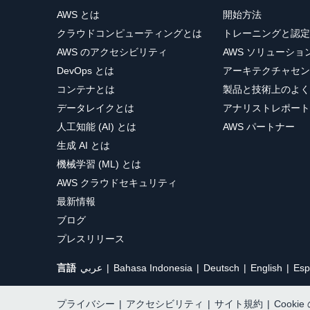
AWS とは
開始方法
クラウドコンピューティングとは
トレーニングと認定
AWS のアクセシビリティ
AWS ソリューシ
DevOps とは
アーキテクチャセン
コンテナとは
製品と技術上のよく
データレイクとは
アナリストレポート
人工知能 (AI) とは
AWS パートナー
生成 AI とは
機械学習 (ML) とは
AWS クラウドセキュリティ
最新情報
ブログ
プレスリリース
言語
عربي
Bahasa Indonesia
Deutsch
English
Esp
プライバシー
|
アクセシビリティ
|
サイト規約
|
Cooki