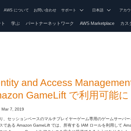
AWS について
お問い合わせ
サポート
日本語
アカ
ント
学ぶ
パートナーネットワーク
AWS Marketplace
カス
entity and Access Managem
azon GameLift で利用可能に
:
Mar 7, 2019
り、セッションベースのマルチプレイヤーゲーム専用のゲームサーバー
である Amazon GameLift では、所有する IAM ロールを利用して Amazon