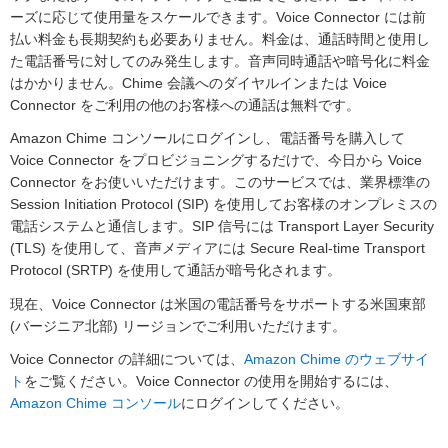
ーズに応じて使用量をスケールできます。Voice Connector には前
払い料金も長期契約も必要ありません。料金は、通話時間と使用し
た電話番号に対してのみ発生します。音声同時通話や暗号化に料金
はかかりません。Chime 会議へのダイヤルインまたは Voice
Connector をご利用の他のお客様への通話は無料です。
Amazon Chime コンソールにログインし、電話番号を購入して
Voice Connector をプロビジョニングするだけで、今日から Voice
Connector をお使いいただけます。このサービスでは、業界標準の
Session Initiation Protocol (SIP) を使用してお客様のオンプレミスの
電話システムと通信します。SIP 信号には Transport Layer Security
(TLS) を使用して、音声メディアには Secure Real-time Transport
Protocol (SRTP) を使用して通話が暗号化されます。
現在、Voice Connector は米国の電話番号をサポートする米国東部
(バージニア北部) リージョンでご利用いただけます。
Voice Connector の詳細については、
Amazon Chime のウェブサイ
ト
をご覧ください。Voice Connector の使用を開始するには、
Amazon Chime コンソール
にログインしてください。