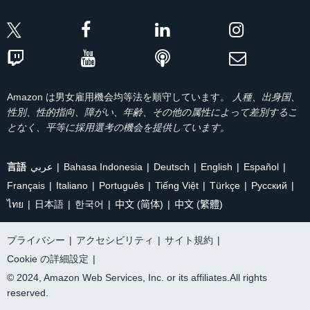
Amazon は男女雇用機会均等法を順守しています。
人種、出身国、
性別、性的指向、障がい、年齢、その他の属性によって差別するこ
となく、平等に採用選考の機会を提供しています。
言語
عربي
Bahasa Indonesia
Deutsch
English
Español
Français
Italiano
Português
Tiếng Việt
Türkçe
Ρусский
ไทย
日本語
한국어
中文 (简体)
中文 (繁體)
プライバシー
|
アクセシビリティ
|
サイト規約
|
Cookie の詳細設定
|
© 2024, Amazon Web Services, Inc. or its affiliates.All rights
reserved.