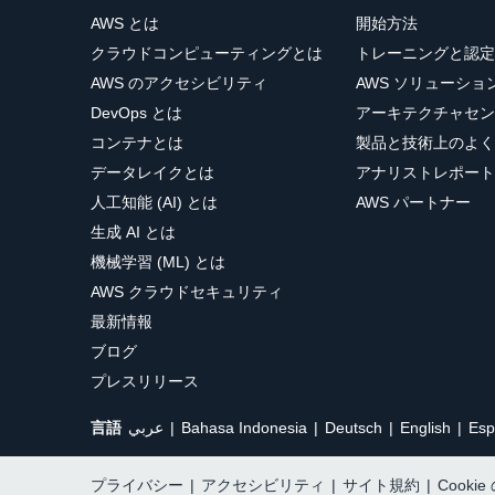
AWS とは
開始方法
クラウドコンピューティングとは
トレーニングと認定
AWS のアクセシビリティ
AWS ソリューシ
DevOps とは
アーキテクチャセン
コンテナとは
製品と技術上のよく
データレイクとは
アナリストレポート
人工知能 (AI) とは
AWS パートナー
生成 AI とは
機械学習 (ML) とは
AWS クラウドセキュリティ
最新情報
ブログ
プレスリリース
言語
عربي
Bahasa Indonesia
Deutsch
English
Esp
プライバシー
|
アクセシビリティ
|
サイト規約
|
Cooki