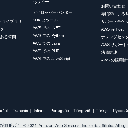
ッパー
お問い合わせ
デベロッパーセンター
専門家による
SDK とツール
ョンライブラリ
サポートチケ
AWS での .NET
ター
AWS re:Post
AWS での Python
ある質問
ナレッジセン
AWS での Java
AWS サポー
AWS での PHP
法務関連
AWS での JavaScript
AWS の採用情
añol
Français
Italiano
Português
Tiếng Việt
Türkçe
Ρусский
e の詳細設定
|
© 2024, Amazon Web Services, Inc. or its affiliates.All rig