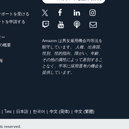
サポートを受ける
ットを申請する
ター
Amazon は男女雇用機会均等法を
トの概要
順守しています。
人種、出身国、
性別、性的指向、障がい、年齢、
その他の属性によって差別するこ
報
となく、平等に採用選考の機会を
提供しています。
ไทย
日本語
한국어
中文 (简体)
中文 (繁體)
hts reserved.