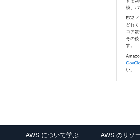
する新
模、パ
EC2
どれく
コア数
その後
す。
Ama
GovC
い。
AWS について学ぶ
AWS のリソ