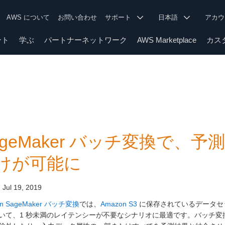
AWS について
お問い合わせ
サポート
日本語
アカ
ント
学ぶ
パートナーネットワーク
AWS Marketplace
カス
ageMaker バッチ変換で、
けが可能に
:
Jul 19, 2019
on SageMaker バッチ変換
では、
Amazon S3
に保存されているデータセ
いて、1 秒未満のレイテンシーが不要なシナリオに最適です。バッチ