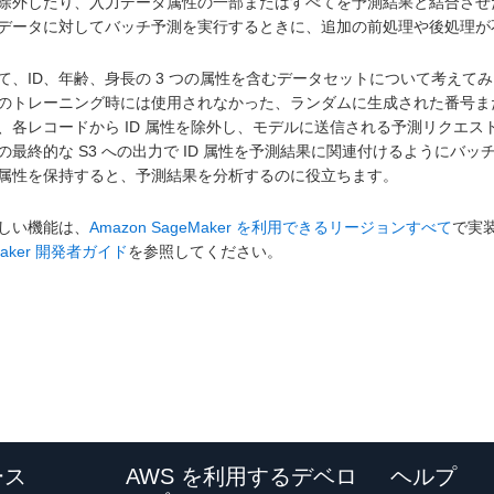
除外したり、入力データ属性の一部またはすべてを予測結果と結合させたり
データに対してバッチ予測を実行するときに、追加の前処理や後処理が
て、ID、年齢、身長の 3 つの属性を含むデータセットについて考えてみま
のトレーニング時には使用されなかった、ランダムに生成された番号ま
、各レコードから ID 属性を除外し、モデルに送信される予測リクエ
の最終的な S3 への出力で ID 属性を予測結果に関連付けるように
属性を保持すると、予測結果を分析するのに役立ちます。
しい機能は、
Amazon SageMaker を利用できるリージョンすべて
で実
Maker 開発者ガイド
を参照してください。
ース
AWS を利用するデベロ
ヘルプ