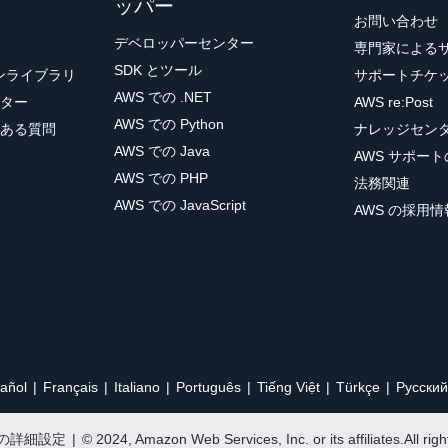
ッパー
お問い合わせ
デベロッパーセンター
専門家による
SDK とツール
ョンライブラリ
サポートチケ
AWS での .NET
ター
AWS re:Post
AWS での Python
ある質問
ナレッジセン
AWS での Java
AWS サポー
AWS での PHP
法務関連
AWS での JavaScript
AWS の採用情
añol
Français
Italiano
Português
Tiếng Việt
Türkçe
Ρусский
e の詳細設定
|
© 2024, Amazon Web Services, Inc. or its affiliates.All rig