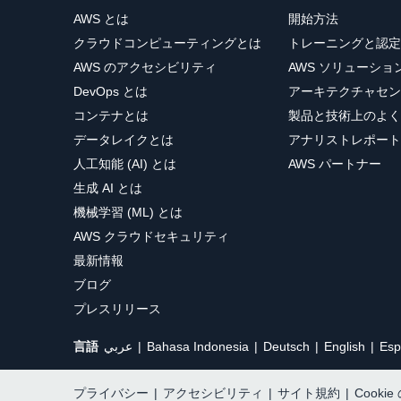
AWS とは
開始方法
クラウドコンピューティングとは
トレーニングと認定
AWS のアクセシビリティ
AWS ソリューシ
DevOps とは
アーキテクチャセン
コンテナとは
製品と技術上のよく
データレイクとは
アナリストレポート
人工知能 (AI) とは
AWS パートナー
生成 AI とは
機械学習 (ML) とは
AWS クラウドセキュリティ
最新情報
ブログ
プレスリリース
言語
عربي
Bahasa Indonesia
Deutsch
English
Esp
プライバシー
|
アクセシビリティ
|
サイト規約
|
Cooki