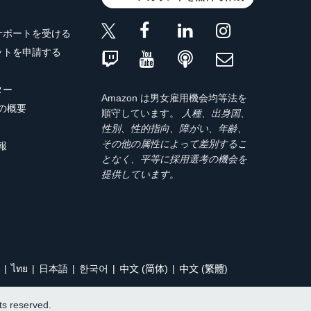
サポートを受ける
ットを申請する
ター
Amazon は男女雇用機会均等法を
トの概要
順守しています。
人種、出身国、
性別、性的指向、障がい、年齢、
その他の属性によって差別するこ
報
となく、平等に採用選考の機会を
提供しています。
ไทย
日本語
한국어
中文 (简体)
中文 (繁體)
hts reserved.