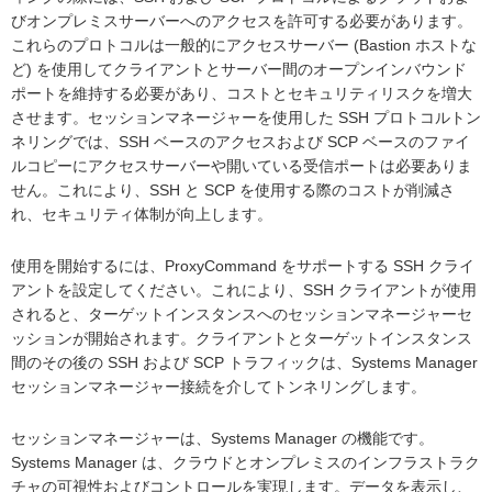
びオンプレミスサーバーへのアクセスを許可する必要があります。
これらのプロトコルは一般的にアクセスサーバー (Bastion ホストな
ど) を使用してクライアントとサーバー間のオープンインバウンド
ポートを維持する必要があり、コストとセキュリティリスクを増大
させます。セッションマネージャーを使用した SSH プロトコルトン
ネリングでは、SSH ベースのアクセスおよび SCP ベースのファイ
ルコピーにアクセスサーバーや開いている受信ポートは必要ありま
せん。これにより、SSH と SCP を使用する際のコストが削減さ
れ、セキュリティ体制が向上します。
使用を開始するには、ProxyCommand をサポートする SSH クライ
アントを設定してください。これにより、SSH クライアントが使用
されると、ターゲットインスタンスへのセッションマネージャーセ
ッションが開始されます。クライアントとターゲットインスタンス
間のその後の SSH および SCP トラフィックは、Systems Manager
セッションマネージャー接続を介してトンネリングします。
セッションマネージャーは、Systems Manager の機能です。
Systems Manager は、クラウドとオンプレミスのインフラストラク
チャの可視性およびコントロールを実現します。データを表示し、