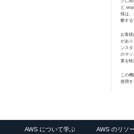
クに関
と s
様は、
断する
お客様
があり
ンスタ
のマッ
業を軽
この機
使用する
AWS について学ぶ
AWS のリソ