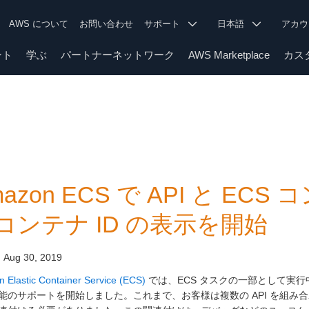
AWS について
お問い合わせ
サポート
日本語
アカ
ント
学ぶ
パートナーネットワーク
AWS Marketplace
カス
mazon ECS で API と E
コンテナ ID の表示を開始
:
Aug 30, 2019
 Elastic Container Service (ECS)
では、ECS タスクの一部として実行
能のサポートを開始しました。これまで、お客様は複数の API を組み合わ