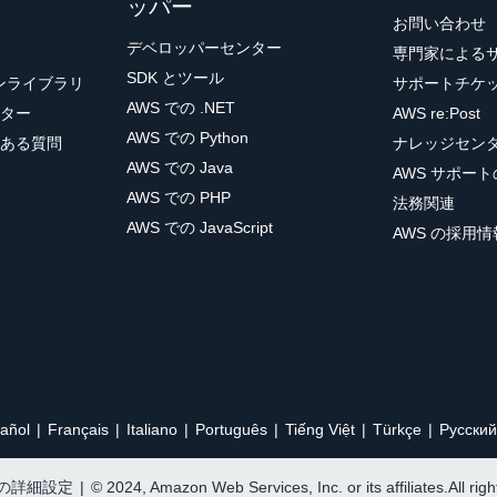
ッパー
お問い合わせ
デベロッパーセンター
専門家による
SDK とツール
ョンライブラリ
サポートチケ
AWS での .NET
ター
AWS re:Post
AWS での Python
ある質問
ナレッジセン
AWS での Java
AWS サポー
AWS での PHP
法務関連
AWS での JavaScript
AWS の採用情
añol
Français
Italiano
Português
Tiếng Việt
Türkçe
Ρусский
e の詳細設定
|
© 2024, Amazon Web Services, Inc. or its affiliates.All rig