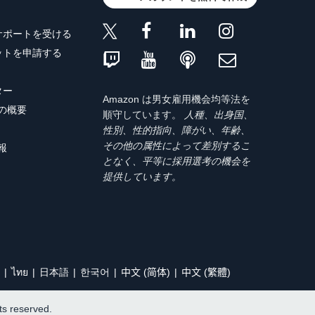
サポートを受ける
ットを申請する
ター
Amazon は男女雇用機会均等法を
トの概要
順守しています。
人種、出身国、
性別、性的指向、障がい、年齢、
その他の属性によって差別するこ
報
となく、平等に採用選考の機会を
提供しています。
ไทย
日本語
한국어
中文 (简体)
中文 (繁體)
hts reserved.