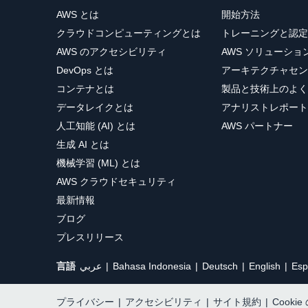
AWS とは
開始方法
クラウドコンピューティングとは
トレーニングと認定
AWS のアクセシビリティ
AWS ソリューシ
DevOps とは
アーキテクチャセン
コンテナとは
製品と技術上のよく
データレイクとは
アナリストレポート
人工知能 (AI) とは
AWS パートナー
生成 AI とは
機械学習 (ML) とは
AWS クラウドセキュリティ
最新情報
ブログ
プレスリリース
言語
عربي
Bahasa Indonesia
Deutsch
English
Esp
プライバシー
|
アクセシビリティ
|
サイト規約
|
Cooki