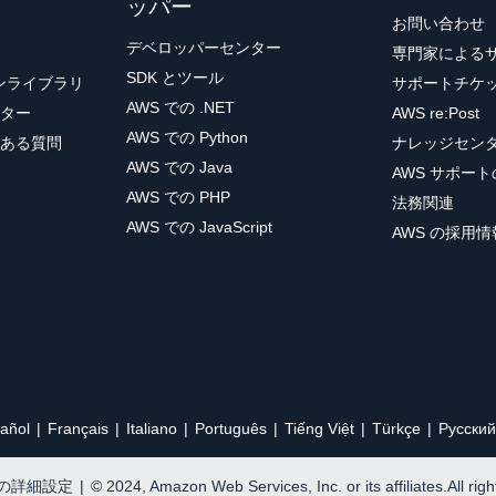
ッパー
お問い合わせ
デベロッパーセンター
専門家による
SDK とツール
ョンライブラリ
サポートチケ
AWS での .NET
ター
AWS re:Post
AWS での Python
ある質問
ナレッジセン
AWS での Java
AWS サポー
AWS での PHP
法務関連
AWS での JavaScript
AWS の採用情
añol
Français
Italiano
Português
Tiếng Việt
Türkçe
Ρусский
e の詳細設定
|
© 2024, Amazon Web Services, Inc. or its affiliates.All rig