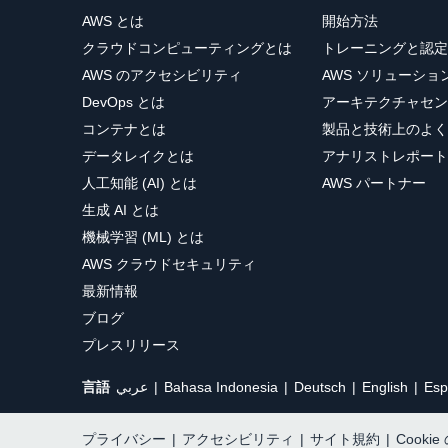
AWS とは
開始方法
クラウドコンピューティングとは
トレーニングと認定
AWS のアクセシビリティ
AWS ソリューシ
DevOps とは
アーキテクチャセン
コンテナとは
製品と技術上のよく
データレイクとは
アナリストレポート
人工知能 (AI) とは
AWS パートナー
生成 AI とは
機械学習 (ML) とは
AWS クラウドセキュリティ
最新情報
ブログ
プレスリリース
言語
عربي
Bahasa Indonesia
Deutsch
English
Esp
プライバシー
|
アクセシビリティ
|
サイト規約
|
Cooki