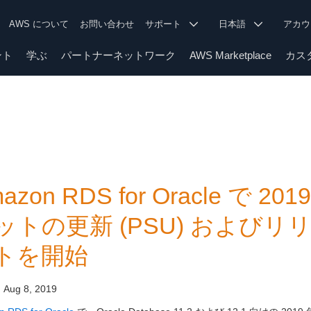
AWS について
お問い合わせ
サポート
日本語
アカ
ント
学ぶ
パートナーネットワーク
AWS Marketplace
カス
azon RDS for Oracle で 20
ットの更新 (PSU) およびリリ
トを開始
:
Aug 8, 2019