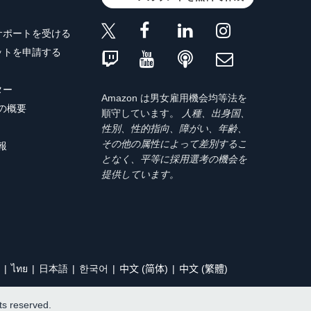
サポートを受ける
ットを申請する
ター
Amazon は男女雇用機会均等法を
トの概要
順守しています。
人種、出身国、
性別、性的指向、障がい、年齢、
その他の属性によって差別するこ
報
となく、平等に採用選考の機会を
提供しています。
ไทย
日本語
한국어
中文 (简体)
中文 (繁體)
hts reserved.