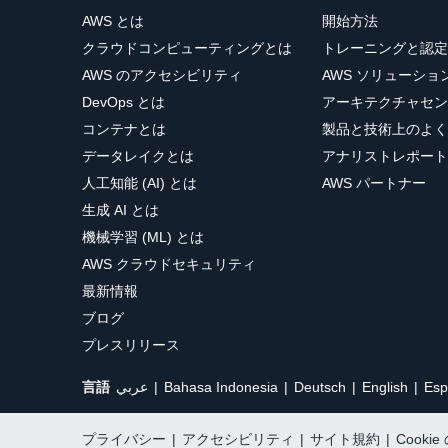
AWS とは
開始方法
クラウドコンピューティングとは
トレーニングと認定
AWS のアクセシビリティ
AWS ソリューシ
DevOps とは
アーキテクチャセン
コンテナとは
製品と技術上のよく
データレイクとは
アナリストレポート
人工知能 (AI) とは
AWS パートナー
生成 AI とは
機械学習 (ML) とは
AWS クラウドセキュリティ
最新情報
ブログ
プレスリリース
言語
عربي
Bahasa Indonesia
Deutsch
English
Esp
プライバシー
|
アクセシビリティ
|
サイト規約
|
Cooki