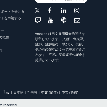
サポートを受ける
ットを申請する
ター
Amazon は男女雇用機会均等法を
トの概要
順守しています。
人種、出身国、
性別、性的指向、障がい、年齢、
その他の属性によって差別するこ
報
となく、平等に採用選考の機会を
提供しています。
ไทย
日本語
한국어
中文 (简体)
中文 (繁體)
hts reserved.