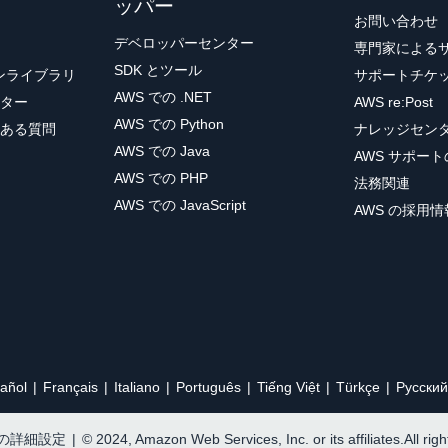
ッパー
お問い合わせ
デベロッパーセンター
専門家による
SDK とツール
ョンライブラリ
サポートチケ
AWS での .NET
ター
AWS re:Post
AWS での Python
ある質問
ナレッジセン
AWS での Java
AWS サポー
AWS での PHP
法務関連
AWS での JavaScript
AWS の採用情
añol
Français
Italiano
Português
Tiếng Việt
Türkçe
Ρусский
e の詳細設定
|
© 2024, Amazon Web Services, Inc. or its affiliates.All rig