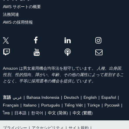
AWS サポートの概要
法務関連
AWS の採用情報
Amazon は男女雇用機会均等法を順守しています。
人種、出身国、
性別、性的指向、障がい、年齢、その他の属性によって差別するこ
となく、平等に採用選考の機会を提供しています。
言語
عربي
Bahasa Indonesia
Deutsch
English
Español
Français
Italiano
Português
Tiếng Việt
Türkçe
Ρусский
ไทย
日本語
한국어
中文 (简体)
中文 (繁體)
プライバシー
|
アクセシビリティ
|
サイト規約
|