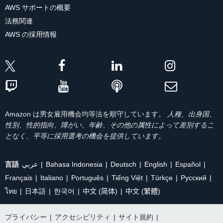
AWS サポートの概要
法務関連
AWS の採用情報
Amazon は男女雇用機会均等法を順守しています。
人種、出身国、
性別、性的指向、障がい、年齢、その他の属性によって差別するこ
となく、平等に採用選考の機会を提供しています。
言語
عربي
Bahasa Indonesia
Deutsch
English
Español
Français
Italiano
Português
Tiếng Việt
Türkçe
Ρусский
ไทย
日本語
한국어
中文 (简体)
中文 (繁體)
プライバシー
|
アクセシビリティ
|
サイト規約
|