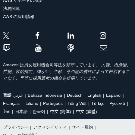
AWS サポートの概要
法務関連
AWS の採用情報
Amazon は男女雇用機会均等法を順守しています。
人種、出身国、
性別、性的指向、障がい、年齢、その他の属性によって差別するこ
となく、平等に採用選考の機会を提供しています。
言語
عربي
Bahasa Indonesia
Deutsch
English
Español
Français
Italiano
Português
Tiếng Việt
Türkçe
Ρусский
ไทย
日本語
한국어
中文 (简体)
中文 (繁體)
プライバシー
|
アクセシビリティ
|
サイト規約
|