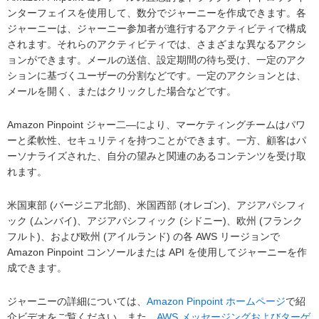
ンターフェイスを使用して、数分でジャーニーを作成できます。各
ジャーニーは、ジャーニー参加者が進行するアクティビティで構成
されます。それらのアクティビティでは、さまざまな異なるアクシ
ョンができます。メールの送信、設定期間の待ち受け、一定のアク
ションに基づくユーザーの分割などです。一定のアクションとは、
メールを開く、またはクリックした場合などです。
Amazon Pinpoint ジャー二―により、マーケティングチームはパワ
ーと柔軟性、セキュリティを持つことができます。一方、顧客はパ
ーソナライズされた、自分の望みと関連のあるコンテンツを受け取
れます。
米国東部 (バージニア北部)、米国西部 (オレゴン)、アジアパシフィ
ック (ムンバイ)、アジアパシフィック (シドニー)、欧州 (フランク
フルト)、および欧州 (アイルランド) の各 AWS リージョンで
Amazon Pinpoint コンソールまたは API を使用してジャーニーを作
成できます。
ジャーニーの詳細については、
Amazon Pinpoint ホームページ
で紹
介ビデオをご覧ください。また、
AWS メッセージングおよびターゲ