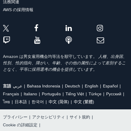
法務関連
AWS の採用情報
Amazon は男女雇用機会均等法を順守しています。
人種、出身国、
性別、性的指向、障がい、年齢、その他の属性によって差別するこ
となく、平等に採用選考の機会を提供しています。
言語
عربي
Bahasa Indonesia
Deutsch
English
Español
Français
Italiano
Português
Tiếng Việt
Türkçe
Ρусский
ไทย
日本語
한국어
中文 (简体)
中文 (繁體)
プライバシー
|
アクセシビリティ
|
サイト規約
|
Cookie の詳細設定
|