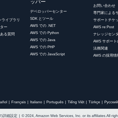
ッパー
お問い合わせ
デベロッパーセンター
専門家による
SDK とツール
ョンライブラリ
サポートチケ
AWS での .NET
ター
AWS re:Post
AWS での Python
ある質問
ナレッジセン
AWS での Java
AWS サポー
AWS での PHP
法務関連
AWS での JavaScript
AWS の採用情
añol
Français
Italiano
Português
Tiếng Việt
Türkçe
Ρусский
e の詳細設定
|
© 2024, Amazon Web Services, Inc. or its affiliates.All rig