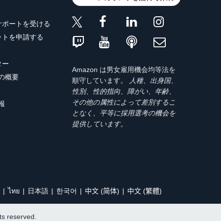
サポートを受ける
ットを申請する
ター
Amazon は男女雇用機会均等法を
トの概要
順守しています。
人種、出身国、
性別、性的指向、障がい、年齢、
その他の属性によって差別するこ
報
となく、平等に採用選考の機会を
提供しています。
ไทย
日本語
한국어
中文 (简体)
中文 (繁體)
hts reserved.