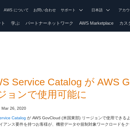
AWS について
お問い合わせ
サポート
日本語
アカ
ント
学ぶ
パートナーネットワーク
AWS Marketplace
カス
S Service Catalog が AWS
ジョンで使用可能に
:
Mar 26, 2020
rvice Catalog
が AWS GovCloud (米国東部) リージョンで使
イアンス要件を持つお客様が、機密データや規制対象ワークロードをクラ