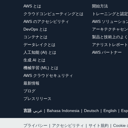
AWS とは
開始方法
クラウドコンピューティングとは
トレーニングと認定
AWS のアクセシビリティ
AWS ソリューシ
DevOps とは
アーキテクチャセン
コンテナとは
製品と技術上のよく
データレイクとは
アナリストレポート
人工知能 (AI) とは
AWS パートナー
生成 AI とは
機械学習 (ML) とは
AWS クラウドセキュリティ
最新情報
ブログ
プレスリリース
言語
عربي
Bahasa Indonesia
Deutsch
English
Esp
プライバシー
|
アクセシビリティ
|
サイト規約
|
Cooki