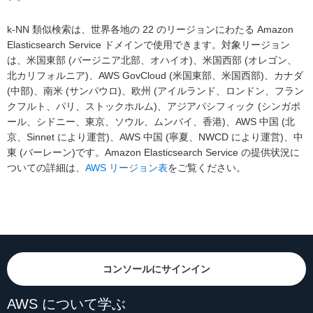
k-NN 類似検索は、世界各地の 22 のリージョンにわたる Amazon
Elasticsearch Service ドメインで使用できます。対象リージョン
は、米国東部 (バージニア北部、オハイオ)、米国西部 (オレゴン、
北カリフォルニア)、AWS GovCloud (米国東部、米国西部)、カナダ
(中部)、南米 (サンパウロ)、欧州 (アイルランド、ロンドン、フラン
クフルト、パリ、ストックホルム)、アジアパシフィック (シンガポ
ール、シドニー、東京、ソウル、ムンバイ、香港)、AWS 中国 (北
京、Sinnet により運営)、AWS 中国 (寧夏、NWCD により運営)、中
東 (バーレーン)です。Amazon Elasticsearch Service の提供状況に
ついての詳細は、
AWS リージョン表
をご覧ください。
コンソールにサインイン
AWS について学ぶ