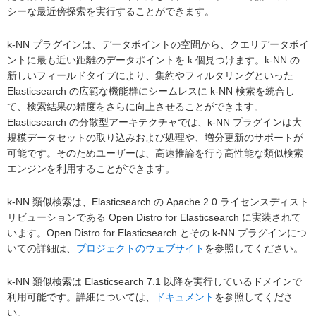
シーな最近傍探索を実行することができます。
k-NN プラグインは、データポイントの空間から、クエリデータポイ
ントに最も近い距離のデータポイントを k 個見つけます。k-NN の
新しいフィールドタイプにより、集約やフィルタリングといった
Elasticsearch の広範な機能群にシームレスに k-NN 検索を統合し
て、検索結果の精度をさらに向上させることができます。
Elasticsearch の分散型アーキテクチャでは、k-NN プラグインは大
規模データセットの取り込みおよび処理や、増分更新のサポートが
可能です。そのためユーザーは、高速推論を行う高性能な類似検索
エンジンを利用することができます。
k-NN 類似検索は、Elasticsearch の Apache 2.0 ライセンスディスト
リビューションである Open Distro for Elasticsearch に実装されて
います。Open Distro for Elasticsearch とその k-NN プラグインにつ
いての詳細は、
プロジェクトのウェブサイト
を参照してください。
k-NN 類似検索は Elasticsearch 7.1 以降を実行しているドメインで
利用可能です。詳細については、
ドキュメント
を参照してくださ
い。