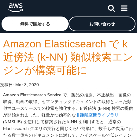
メインコンテンツに移動
アマゾン ウェブ サービスのホームページに戻るには、こ
無料で開始する
お問い合わせ
Amazon Elasticsearch で k
近傍法 (k-NN) 類似検索エン
ジンが構築可能に
投稿日:
Mar 3, 2020
Amazon Elasticsearch Service で、製品の推薦、不正検出、画像の
取得、動画の取得、セマンティックドキュメントの取得といった類
似性ユースケースでの検索を強化する、k 近傍法 (k-NN) 検索の提供
が開始されました。軽量かつ効率的な
非距離空間ライブラリ
(NMSLIB) を使用して構築された k-NN を利用すると、通常の
Elasticsearch クエリの実行と同じくらい簡単に、数千もの次元にわ
たる数十億ものドキュメントに対して、ハイスケールで低レイテン