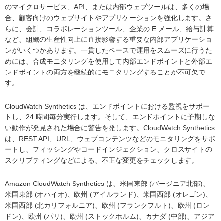
のマイクロサービス、API、または内部ウェブツールは、多くの場
合、顧客向けのウェブサイトやアプリケーションを強化します。さ
らに、会計、コラボレーションツール、企業の E メール、給与計算
など、組織の生産性向上に直接影響する重要な内部アプリケーショ
ンがいくつかあります。一貫したベースで運用をスムーズに行うた
めには、合成モニタリングを使用して内部エンドポイントと外部エ
ンドポイントの両方を継続的にモニタリングすることが不可欠で
す。
CloudWatch Synthetics は、エンドポイントにおける監視をサポー
トし、24 時間毎分実行します。そして、エンドポイントに予期しな
い動作が発見された場合に警告を発します。CloudWatch Synthetics
は、REST API、URL、ウェブコンテンツなどのモニタリングをサポ
ートし、フィッシングやコードインジェクション、クロスサイトの
スクリプティングなどによる、不正な変更をチェックします。
Amazon CloudWatch Synthetics は、米国東部 (バージニア北部)、
米国東部 (オハイオ)、欧州 (アイルランド)、米国西部 (オレゴン)、
米国西部 (北カリフォルニア)、欧州 (フランクフルト)、欧州 (ロン
ドン)、欧州 (パリ)、欧州 (ストックホルム)、カナダ (中部)、アジア