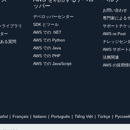
ッパー
お問い合わせ
デベロッパーセンター
専門家による
SDK とツール
ョンライブラリ
サポートチケ
AWS での .NET
ター
AWS re:Post
AWS での Python
ある質問
ナレッジセン
AWS での Java
AWS サポー
AWS での PHP
法務関連
AWS での JavaScript
AWS の採用情
añol
Français
Italiano
Português
Tiếng Việt
Türkçe
Ρусский