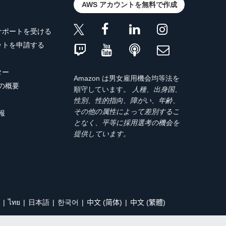
AWS アカウントを無料で作成
サポートを受ける
ットを申請する
ター
Amazon は男女雇用機会均等法を
トの概要
順守しています。
人種、出身国、
性別、性的指向、障がい、年齢、
その他の属性によって差別するこ
報
となく、平等に採用選考の機会を
提供しています。
ไทย
日本語
한국어
中文 (简体)
中文 (繁體)