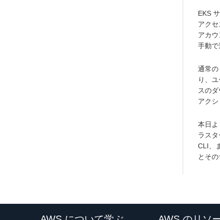
EKS
アクセ
アカウ
手動で
通常の
り、ユ
スのダ
アクシ
本日よ
ラスタ
CLI
とその
AWS について学ぶ
AWS のリソ