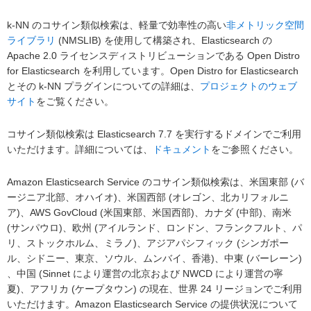
k-NN のコサイン類似検索は、軽量で効率性の高い
非メトリック空間
ライブラリ
(NMSLIB) を使用して構築され、Elasticsearch の
Apache 2.0 ライセンスディストリビューションである Open Distro
for Elasticsearch を利用しています。Open Distro for Elasticsearch
とその k-NN プラグインについての詳細は、
プロジェクトのウェブ
サイト
をご覧ください。
コサイン類似検索は Elasticsearch 7.7 を実行するドメインでご利用
いただけます。詳細については、
ドキュメント
をご参照ください。
Amazon Elasticsearch Service のコサイン類似検索は、米国東部 (バ
ージニア北部、オハイオ)、米国西部 (オレゴン、北カリフォルニ
ア)、AWS GovCloud (米国東部、米国西部)、カナダ (中部)、南米
(サンパウロ)、欧州 (アイルランド、ロンドン、フランクフルト、パ
リ、ストックホルム、ミラノ)、アジアパシフィック (シンガポー
ル、シドニー、東京、ソウル、ムンバイ、香港)、中東 (バーレーン)
、中国 (Sinnet により運営の北京および NWCD により運営の寧
夏)、アフリカ (ケープタウン) の現在、世界 24 リージョンでご利用
いただけます。Amazon Elasticsearch Service の提供状況について