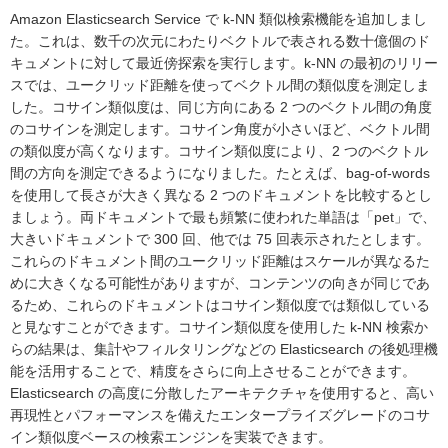
Amazon Elasticsearch Service で k-NN 類似検索機能を追加しまし
た。これは、数千の次元にわたりベクトルで表される数十億個のド
キュメントに対して最近傍探索を実行します。k-NN の最初のリリー
スでは、ユークリッド距離を使ってベクトル間の類似度を測定しま
した。コサイン類似度は、同じ方向にある 2 つのベクトル間の角度
のコサインを測定します。コサイン角度が小さいほど、ベクトル間
の類似度が高くなります。コサイン類似度により、2 つのベクトル
間の方向を測定できるようになりました。たとえば、bag-of-words
を使用して長さが大きく異なる 2 つのドキュメントを比較するとし
ましょう。両ドキュメントで最も頻繁に使われた単語は「pet」で、
大きいドキュメントで 300 回、他では 75 回表示されたとします。
これらのドキュメント間のユークリッド距離はスケールが異なるた
めに大きくなる可能性がありますが、コンテンツの向きが同じであ
るため、これらのドキュメントはコサイン類似度では類似している
と見なすことができます。コサイン類似度を使用した k-NN 検索か
らの結果は、集計やフィルタリングなどの Elasticsearch の後処理機
能を活用することで、精度をさらに向上させることができます。
Elasticsearch の高度に分散したアーキテクチャを使用すると、高い
再現性とパフォーマンスを備えたエンタープライズグレードのコサ
イン類似度ベースの検索エンジンを実装できます。