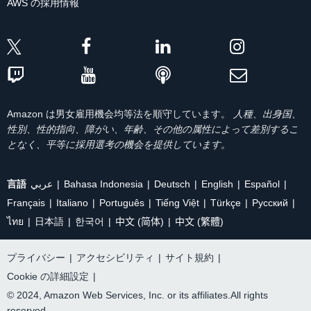
AWS の採用情報
Amazon は男女雇用機会均等法を順守しています。
人種、出身国、
性別、性的指向、障がい、年齢、その他の属性によって差別するこ
となく、平等に採用選考の機会を提供しています。
言語
عربي
Bahasa Indonesia
Deutsch
English
Español
Français
Italiano
Português
Tiếng Việt
Türkçe
Ρусский
ไทย
日本語
한국어
中文 (简体)
中文 (繁體)
プライバシー
|
アクセシビリティ
|
サイト規約
|
Cookie の詳細設定
|
© 2024, Amazon Web Services, Inc. or its affiliates.All rights
reserved.