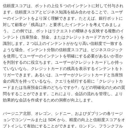
信頼度スコアは、ボットの上位 5 つのインテントに対して付与され
ます。信頼度スコアとビジネス知識を組み合わせることで、ユーザ
ーのインテントをより深く理解できます。たとえば、銀行ボットに
対して顧客が「残高は?」と要求したインテントを考えてみましょ
う。 この例では、ボットはリクエストの曖昧さを反映する複数のイ
ンテント (当座預金、預金、またはクレジットカードアカウント) を
識別します。2 つ以上のインテントがかなり高い信頼度で一致する
ような場合、インテント分類の信頼度スコアは、ビジネスロジック
を使用してユーザーのインテントを明確にする必要があるいか否か
を判別するのに役立ちます。ユーザーがクレジットカードしか持っ
ていないなら、クレジットカードの残高を表示するインテントをト
リガーできます。あるいは、ユーザーがクレジットカードと当座預
金の両方を持っているなら、クエリを続行する前に「クレジットカ
ードまたは当座預金口座のどちらですか?」などの明確化のための質
問をすることができます。これにより、会話の流れを管理し、より
効果的な会話を作成するための洞察が向上します。
バージニア北部、オレゴン、シドニー、およびダブリンの各リージ
ョンでコンソールまたは SDK から、精度の向上と信頼度スコアをオ
プトインして有効にすることができます。ロンドン、フランクフル