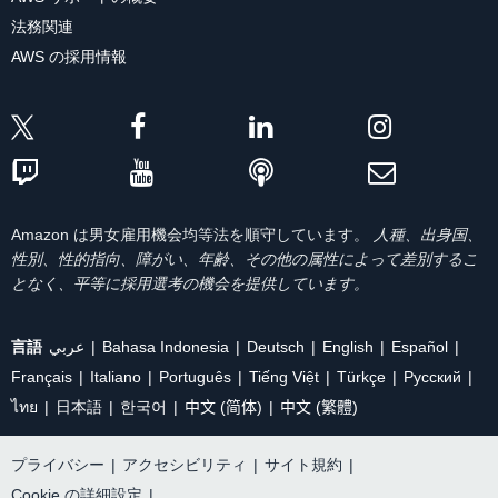
法務関連
AWS の採用情報
Amazon は男女雇用機会均等法を順守しています。
人種、出身国、
性別、性的指向、障がい、年齢、その他の属性によって差別するこ
となく、平等に採用選考の機会を提供しています。
言語
عربي
Bahasa Indonesia
Deutsch
English
Español
Français
Italiano
Português
Tiếng Việt
Türkçe
Ρусский
ไทย
日本語
한국어
中文 (简体)
中文 (繁體)
プライバシー
|
アクセシビリティ
|
サイト規約
|
Cookie の詳細設定
|