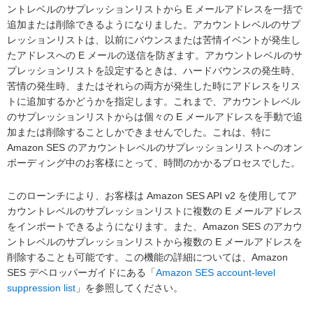
ントレベルのサプレッションリストから E メールアドレスを一括で
追加または削除できるようになりました。アカウントレベルのサプ
レッションリストは、以前にバウンスまたは苦情イベントが発生し
たアドレスへの E メールの送信を防ぎます。アカウントレベルのサ
プレッションリストを設定するときは、ハードバウンスの発生時、
苦情の発生時、またはそれらの両方が発生した時にアドレスをリス
トに追加するかどうかを指定します。これまで、アカウントレベル
のサプレッションリストからは個々の E メールアドレスを手動で追
加または削除することしかできませんでした。これは、特に
Amazon SES のアカウントレベルのサプレッションリストへのオン
ボーディング中のお客様にとって、時間のかかるプロセスでした。
このローンチにより、お客様は Amazon SES API v2 を使用してア
カウントレベルのサプレッションリストに複数の E メールアドレス
をインポートできるようになります。また、Amazon SES のアカウ
ントレベルのサプレッションリストから複数の E メールアドレスを
削除することも可能です。この機能の詳細については、Amazon
SES デベロッパーガイドにある「
Amazon SES account-level
suppression list
」を参照してください。