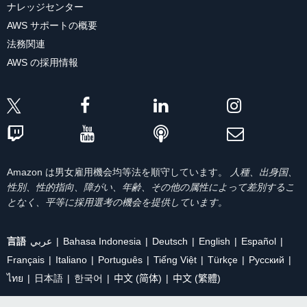
ナレッジセンター
AWS サポートの概要
法務関連
AWS の採用情報
Amazon は男女雇用機会均等法を順守しています。
人種、出身国、
性別、性的指向、障がい、年齢、その他の属性によって差別するこ
となく、平等に採用選考の機会を提供しています。
言語
عربي
Bahasa Indonesia
Deutsch
English
Español
Français
Italiano
Português
Tiếng Việt
Türkçe
Ρусский
ไทย
日本語
한국어
中文 (简体)
中文 (繁體)