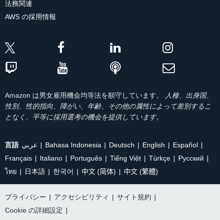
法務関連
AWS の採用情報
Amazon は男女雇用機会均等法を順守しています。
人種、出身国、
性別、性的指向、障がい、年齢、その他の属性によって差別するこ
となく、平等に採用選考の機会を提供しています。
言語
عربي
Bahasa Indonesia
Deutsch
English
Español
Français
Italiano
Português
Tiếng Việt
Türkçe
Ρусский
ไทย
日本語
한국어
中文 (简体)
中文 (繁體)
プライバシー
|
アクセシビリティ
|
サイト規約
|
Cookie の詳細設定
|