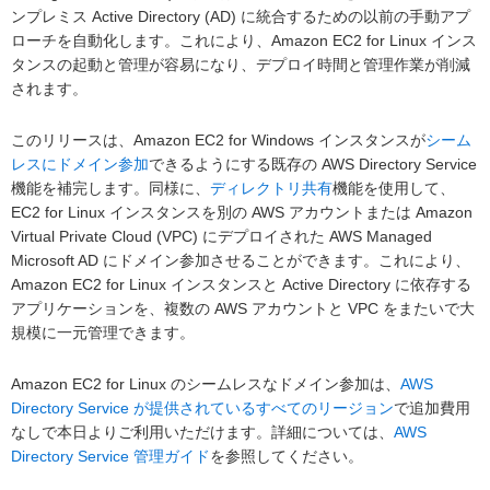
ンプレミス Active Directory (AD) に統合するための以前の手動アプ
ローチを自動化します。これにより、Amazon EC2 for Linux インス
タンスの起動と管理が容易になり、デプロイ時間と管理作業が削減
されます。
このリリースは、Amazon EC2 for Windows インスタンスが
シーム
レスにドメイン参加
できるようにする既存の AWS Directory Service
機能を補完します。同様に、
ディレクトリ共有
機能を使用して、
EC2 for Linux インスタンスを別の AWS アカウントまたは Amazon
Virtual Private Cloud (VPC) にデプロイされた AWS Managed
Microsoft AD にドメイン参加させることができます。これにより、
Amazon EC2 for Linux インスタンスと Active Directory に依存する
アプリケーションを、複数の AWS アカウントと VPC をまたいで大
規模に一元管理できます。
Amazon EC2 for Linux のシームレスなドメイン参加は、
AWS
Directory Service が提供されているすべてのリージョン
で追加費用
なしで本日よりご利用いただけます。詳細については、
AWS
Directory Service 管理ガイド
を参照してください。