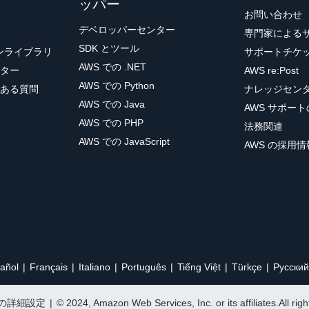
ッパー
お問い合わせ
デベロッパーセンター
専門家による
SDK とツール
ョンライブラリ
サポートチケ
AWS での .NET
ター
AWS re:Post
AWS での Python
ある質問
ナレッジセン
AWS での Java
AWS サポー
AWS での PHP
法務関連
AWS での JavaScript
AWS の採用情
añol
Français
Italiano
Português
Tiếng Việt
Türkçe
Ρусский
e の詳細設定
|
© 2024, Amazon Web Services, Inc. or its affiliates.All rig