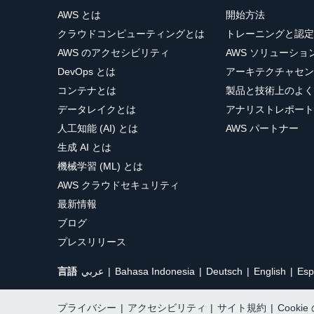
AWS とは
開始方法
クラウドコンピューティングとは
トレーニングと認定
AWS のアクセシビリティ
AWS ソリューシ
DevOps とは
アーキテクチャセン
コンテナとは
製品と技術上のよく
データレイクとは
アナリストレポート
人工知能 (AI) とは
AWS パートナー
生成 AI とは
機械学習 (ML) とは
AWS クラウドセキュリティ
最新情報
ブログ
プレスリリース
言語
عربي
Bahasa Indonesia
Deutsch
English
Esp
プライバシー
|
アクセシビリティ
|
サイト規約
|
Cooki