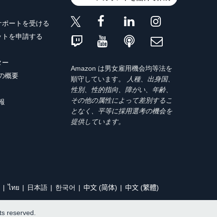
サポートを受ける
ットを申請する
ター
Amazon は男女雇用機会均等法を
トの概要
順守しています。
人種、出身国、
性別、性的指向、障がい、年齢、
その他の属性によって差別するこ
報
となく、平等に採用選考の機会を
提供しています。
ไทย
日本語
한국어
中文 (简体)
中文 (繁體)
hts reserved.