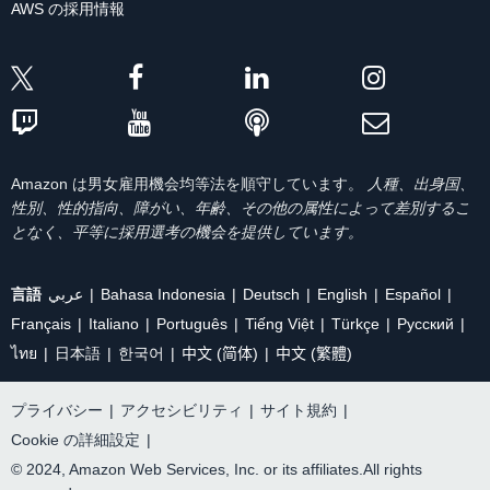
AWS の採用情報
Amazon は男女雇用機会均等法を順守しています。
人種、出身国、
性別、性的指向、障がい、年齢、その他の属性によって差別するこ
となく、平等に採用選考の機会を提供しています。
言語
عربي
Bahasa Indonesia
Deutsch
English
Español
Français
Italiano
Português
Tiếng Việt
Türkçe
Ρусский
ไทย
日本語
한국어
中文 (简体)
中文 (繁體)
プライバシー
|
アクセシビリティ
|
サイト規約
|
Cookie の詳細設定
|
© 2024, Amazon Web Services, Inc. or its affiliates.All rights