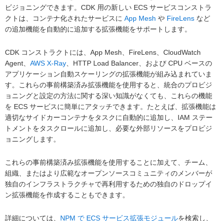
ビジョニングできます。CDK 用の新しい ECS サービスコンストラ
クトは、コンテナ化されたサービスに
App Mesh
や
FireLens
など
の追加機能を自動的に追加する拡張機能をサポートします。
CDK コンストラクトには、App Mesh、FireLens、CloudWatch
Agent、
AWS X-Ray
、HTTP Load Balancer、および CPU ベースの
アプリケーション自動スケーリングの拡張機能が組み込まれていま
す。これらの事前構築済み拡張機能を使用すると、統合のプロビジ
ョニングと設定の方法に関する深い知識がなくても、これらの機能
を ECS サービスに簡単にアタッチできます。たとえば、拡張機能は
適切なサイドカーコンテナをタスクに自動的に追加し、IAM ステー
トメントをタスクロールに追加し、必要な外部リソースをプロビジ
ョニングします。
これらの事前構築済み拡張機能を使用することに加えて、チーム、
組織、またはより広範なオープンソースコミュニティのメンバーが
独自のインフラストラクチャで再利用するための独自のドロップイ
ン拡張機能を作成することもできます。
詳細については、
NPM で ECS サービス拡張モジュール
を検索し、