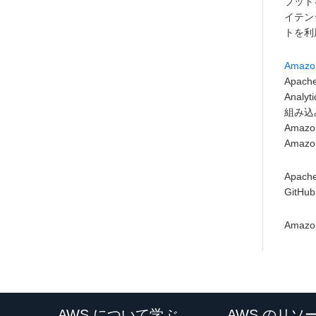
プット
イテンシ
トを利
Amazon
Apac
Analy
組み込みコ
Amaz
Amazo
Apach
GitHu
Amaz
AWS について学ぶ
AWS のリソ