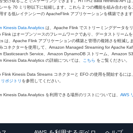
を受け取ることでスケーリングできます。HTTP/2 data retrieval
ーを 70 ミリ秒以下に短縮します。これら 2 つの機能を組み合わせることで、Am
用する低レイテンシーの ApacheFlink アプリケーションを構築できま
 Kinesis Data Analytics
は、Apache Flink でストリーミングデ
he Flink はオープンソースのフレームワークであり、データストリームを処理
tics は、Apache Flink アプリケーションの構築と管理の複雑さを軽減します。Amazon 
ネクターを使用して、Amazon Managed Streaming for Apache Kafka (
on Elasticsearch Service、Amazon DynamoDB ストリーム、Am
n Kinesis Data Analytics の詳細については、
こちら
をご覧ください。
e Flink Kinesis Data Streams コネクターと EFO の使用を開始するには
b
リポジトリ
を参照してください。
on Kinesis Data Analytics を利用できる場所のリストについては、
AWS
ース
AWS を利用するデベロ
ヘルプ