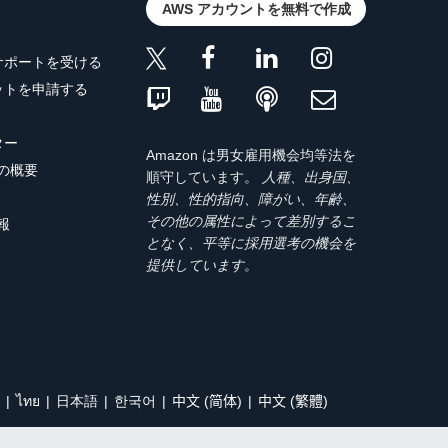
AWS アカウントを無料で作成
サポートを受ける
ットを申請する
ター
Amazon は男女雇用機会均等法を
トの概要
順守しています。
人種、出身国、
性別、性的指向、障がい、年齢、
その他の属性によって差別するこ
報
となく、平等に採用選考の機会を
提供しています。
ไทย
日本語
한국어
中文 (简体)
中文 (繁體)