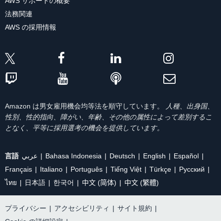
AWS サポートの概要
法務関連
AWS の採用情報
Amazon は男女雇用機会均等法を順守しています。
人種、出身国、
性別、性的指向、障がい、年齢、その他の属性によって差別するこ
となく、平等に採用選考の機会を提供しています。
言語
عربي
Bahasa Indonesia
Deutsch
English
Español
Français
Italiano
Português
Tiếng Việt
Türkçe
Ρусский
ไทย
日本語
한국어
中文 (简体)
中文 (繁體)
プライバシー
|
アクセシビリティ
|
サイト規約
|