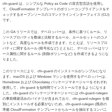
cfn-guard は、シンプルな Policy as Code の宣言型言語を使用し
て、CloudFormation テンプレートのポリシーコンプライアンスをチ
ェックするオープンソースのコマンドラインインターフェイス (CLI)
です。
この GA リリースでは、デベロッパーは、条件に基づくルール、リ
ソースプロパティを数値と比較するルール、ルールセットへのコメ
ントなど、高度なルールを作成できます。たとえば、リソースプロ
パティに関するルール (暗号化など) とともに、デベロッパーはリソ
ース属性に関するルール (削除ポリシーなど) を作成できるようにな
りました。
このリリースにより、cfn-guard のインストールがシンプルになり
ます。macOS および Windows マシンを使用するデベロッパーは、
Homebrew および Chocolatey パッケージマネージャーをそれぞれ
使用して、cfn-guard を短時間でインストールできるようになりま
した。cfn-guard のパッケージマネージャーには cfn-guard-rulegen
の事前構築済みのバイナリが含まれており、cfn-guard-rulegen を個
別にインストールする必要がないため、cfn-guard-rulegen (既存の
準拠 CloudFormation テンプレートからルールを抽出するコンパニ