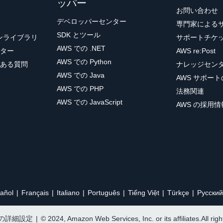
ッパー
お問い合わせ
デベロッパーセンター
専門家による
SDK とツール
ョンライブラリ
サポートチケ
AWS での .NET
ター
AWS re:Post
AWS での Python
ある質問
ナレッジセン
AWS での Java
AWS サポー
AWS での PHP
法務関連
AWS での JavaScript
AWS の採用情
añol
Français
Italiano
Português
Tiếng Việt
Türkçe
Ρусский
e の詳細設定
|
© 2024, Amazon Web Services, Inc. or its affiliates.All rig