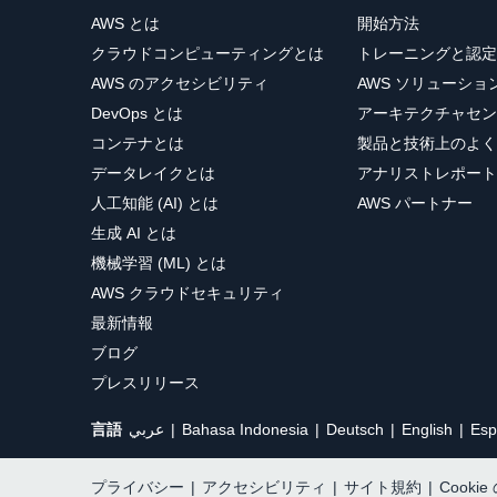
AWS とは
開始方法
クラウドコンピューティングとは
トレーニングと認定
AWS のアクセシビリティ
AWS ソリューシ
DevOps とは
アーキテクチャセン
コンテナとは
製品と技術上のよく
データレイクとは
アナリストレポート
人工知能 (AI) とは
AWS パートナー
生成 AI とは
機械学習 (ML) とは
AWS クラウドセキュリティ
最新情報
ブログ
プレスリリース
言語
عربي
Bahasa Indonesia
Deutsch
English
Esp
プライバシー
|
アクセシビリティ
|
サイト規約
|
Cooki