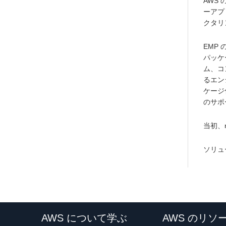
AWS 
ーアプ
クタリ
EMP
パッケ
ム、コ
るエン
ケージ
のサポ
当初、
ソリュ
AWS について学ぶ
AWS のリソ