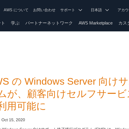
AWS について
お問い合わせ
サポート
日本語
アカ
ント
学ぶ
パートナーネットワーク
AWS Marketplace
カス
WS の Windows Server
ムが、顧客向けセルフサービ
利用可能に
:
Oct 15, 2020