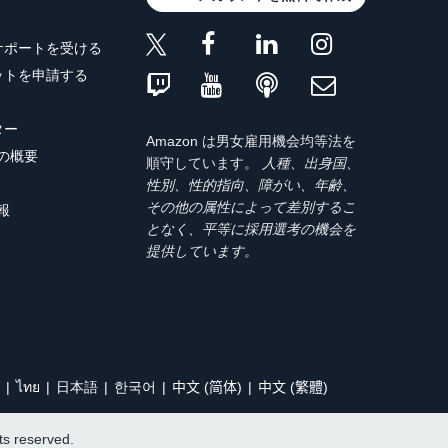
サポートを受ける
ットを申請する
ター
Amazon は男女雇用機会均等法を
トの概要
順守しています。
人種、出身国、
性別、性的指向、障がい、年齢、
その他の属性によって差別するこ
報
となく、平等に採用選考の機会を
提供しています。
ไทย
日本語
한국어
中文 (简体)
中文 (繁體)
hts reserved.