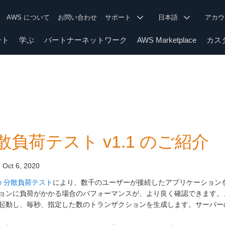
AWS について
お問い合わせ
サポート
日本語
アカ
ント
学ぶ
パートナーネットワーク
AWS Marketplace
カス
散負荷テスト v1.1 のご紹介
:
Oct 6, 2020
 の 分散負荷テスト
により、数千のユーザーが接続したアプリケーション
ョンに負荷がかかる場合のパフォーマンスが、より良く確認できます。このソ
起動し、毎秒、指定した数のトランザクションを生成します。サーバー