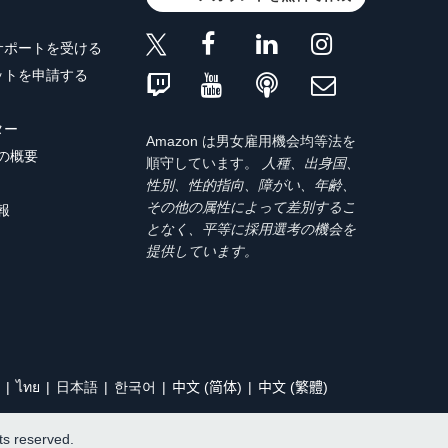
サポートを受ける
ットを申請する
ター
Amazon は男女雇用機会均等法を
トの概要
順守しています。
人種、出身国、
性別、性的指向、障がい、年齢、
その他の属性によって差別するこ
報
となく、平等に採用選考の機会を
提供しています。
ไทย
日本語
한국어
中文 (简体)
中文 (繁體)
hts reserved.