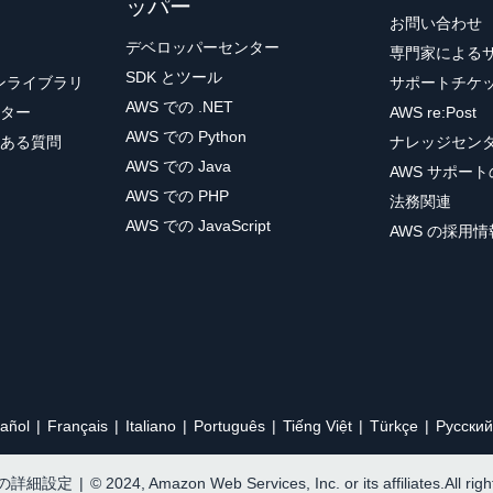
ッパー
お問い合わせ
デベロッパーセンター
専門家による
SDK とツール
ョンライブラリ
サポートチケ
AWS での .NET
ター
AWS re:Post
AWS での Python
ある質問
ナレッジセン
AWS での Java
AWS サポー
AWS での PHP
法務関連
AWS での JavaScript
AWS の採用情
añol
Français
Italiano
Português
Tiếng Việt
Türkçe
Ρусский
e の詳細設定
|
© 2024, Amazon Web Services, Inc. or its affiliates.All rig