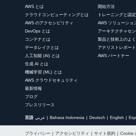
AWS とは
開始方法
クラウドコンピューティングとは
トレーニングと認定
AWS のアクセシビリティ
AWS ソリューシ
DevOps とは
アーキテクチャセン
コンテナとは
製品と技術上のよく
データレイクとは
アナリストレポート
人工知能 (AI) とは
AWS パートナー
生成 AI とは
機械学習 (ML) とは
AWS クラウドセキュリティ
最新情報
ブログ
プレスリリース
言語
عربي
Bahasa Indonesia
Deutsch
English
Esp
プライバシー
|
アクセシビリティ
|
サイト規約
|
Cooki