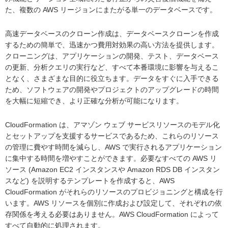
た、複数の AWS リージョンにまたがる単一のデータベースです。
高速データベースのクローン作成は、データベースクローンを作成
するための簡単で、迅速かつ費用対効果の高い方法を提供します。
クローニングは、アプリケーションの開発、テスト、データベース
の更新、分析クエリの実行など、すべて本番環境に影響を与えるこ
となく、さまざまな目的に役立ちます。データをすぐに入手できる
ため、ソフトウェアの開発やプロジェクトのアップグレードの時間
を大幅に短縮でき、より正確な分析が可能になります。
CloudFormation は、アマゾン ウェブ サービスリソースのモデル化
とセットアップを支援するサービスであるため、これらのリソース
の管理に費やす時間を減らし、AWS で実行されるアプリケーション
に集中する時間を増やすことができます。必要なすべての AWS リ
ソース (Amazon EC2 インスタンスや Amazon RDS DB インスタン
スなど) を説明するテンプレートを作成すると、AWS
CloudFormation がそれらのリソースのプロビジョニングと構成を行
います。AWS リソースを個別に作成および設定して、それぞれの依
存関係を考える必要はありません。AWS CloudFormation によって
すべて自動的に処理されます。