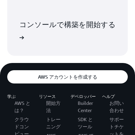
コンソールで構築を開始する
インイン
AWS アカウントを作成する
学ぶ
リソース
デベロッパー
ヘルプ
AWS と
開始方
Builder
お問い
は？
法
Center
合わせ
クラウ
トレー
SDK と
サポー
ドコン
ニング
ツール
トチケ
ピュー
ットを