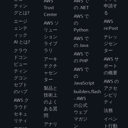
AWS
AWS で
ティン
申請す
Trust
の .NET
グとは?
る
Center
AWS で
エージ
AWS
AWS ソ
の
ェンテ
re:Post
リュー
Python
ィック
ション
ナレッ
AWS で
AI とは?
ライブ
ジセン
の Java
クラウ
ラリ
ター
AWS で
ドコン
アーキ
AWS サ
の PHP
ピュー
テクチ
ポート
AWS で
ティン
ャセン
の概要
の
グコン
ター
AWS の
JavaScript
セプト
製品と
アクセ
のハブ
builders.flash
技術上
シビリ
- AWS
AWS ク
のよく
ティ
の公式
ラウド
ある質
法務
ウェブ
セキュ
問
マガジ
イベン
リティ
アナリ
ン
ト行動