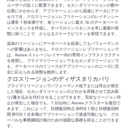
ユーザーの近くに配置できます。セカンダリリージョンの数や
位置にかかわらず、アプリケーションから迅速にデータにアク
セスでき、クロスリージョンレプリケーションのレイテンシー
は通常 1 秒未満です。各リージョンに最大 16 のデータベース
インスタンスを作成し、すべてのインスタンスを常に最新の状
態に保つことで、さらなるスケーラビリティを実現できます。
追加のリージョンにデータベースを拡張してもパフォーマンス
への影響はありません。クロスリージョンレプリケーションで
は、Aurora ストレージレイヤー内の専用インフラストラクチャ
を使用し、プライマリリージョンでもセカンダリリージョンで
も、データベースのリソースがアプリケーションのニーズに完
全に応えられる状態を維持します。
クロスリージョンのディザスタリカバリ
プライマリリージョンでパフォーマンス低下または停止が発生
した場合、セカンダリリージョンのどれかを昇格させて読み取
り/書き込みを代行させることができます。完全なリージョン停
止が発生した場合でも、1 分以内に Aurora クラスターを復旧で
きます。これによって、目標復旧時点 (RPO) 1 秒と目標復旧時
間 (RTO) 1 分未満がアプリケーションで達成可能になり、グロ
ーバルな事業継続計画のための強固な基礎を得ることができま
す。