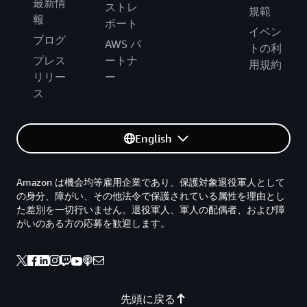
最新情
ストレ
規範
報
ポート
イベン
ブログ
AWS パ
トの利
プレス
ートナ
用規約
リリー
ー
ス
English
Amazon は機会均等雇用企業であり、保護対象退役軍人として
の身分、障がい、その他法令で保護されている属性を理由とし
た差別を一切行いません。退役軍人、軍人の配偶者、および障
がいのある方の応募を歓迎します。
先頭に戻る