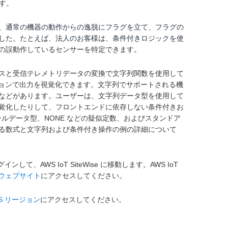
ます。
、通常の機器の動作からの逸脱にフラグを立て、フラグの
した。たとえば、法人のお客様は、条件付きロジックを使
の誤動作しているセンサーを特定できます。
スと受信テレメトリデータの変換で文字列関数を使用して
リケーションで出力を視覚化できます。文字列でサポートされる機
などがあります。ユーザーは、文字列データ型を使用して
覚化したりして、フロントエンドに依存しない条件付きお
、ブールデータ型、NONE などの疑似定数、およびスタンドア
る数式と文字列および条件付き操作の例の詳細について
ンして、AWS IoT SiteWise に移動します。AWS IoT
ise ウェブサイト
にアクセスしてください。
S リージョン
にアクセスしてください。