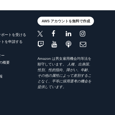
AWS アカウントを無料で作成
サポートを受ける
ットを申請する
ター
Amazon は男女雇用機会均等法を
トの概要
順守しています。
人種、出身国、
性別、性的指向、障がい、年齢、
その他の属性によって差別するこ
報
となく、平等に採用選考の機会を
提供しています。