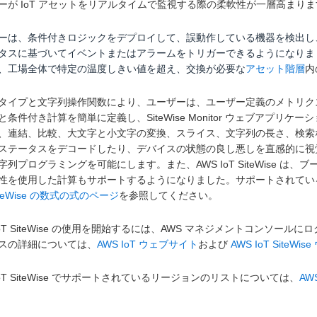
ーが IoT アセットをリアルタイムで監視する際の柔軟性が一層高まり
ーは、条件付きロジックをデプロイして、誤動作している機器を検出し
タスに基づいてイベントまたはアラームをトリガーできるようになりま
、工場全体で特定の温度しきい値を超え、交換が必要な
アセット階層
内
タイプと文字列操作関数により、ユーザーは、ユーザー定義のメトリク
と条件付き計算を簡単に定義し、SiteWise Monitor ウェブアプ
、連結、比較、大文字と小文字の変換、スライス、文字列の長さ、検索
ステータスをデコードしたり、デバイスの状態の良し悪しを直感的に視
字列プログラミングを可能にします。また、AWS IoT SiteWise は
性を使用した計算もサポートするようになりました。サポートされてい
iteWise の数式の式のページ
を参照してください。
IoT SiteWise の使用を開始するには、AWS マネジメントコンソールにログイ
スの詳細については、
AWS IoT ウェブサイト
および
AWS IoT SiteW
IoT SiteWise でサポートされているリージョンのリストについては、
AW