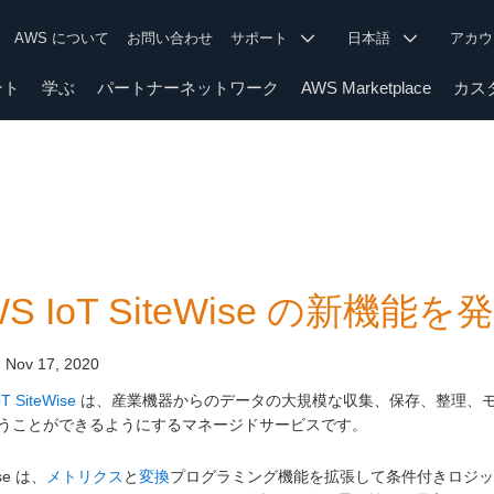
AWS について
お問い合わせ
サポート
日本語
アカ
ント
学ぶ
パートナーネットワーク
AWS Marketplace
カス
S IoT SiteWise の新機能を
:
Nov 17, 2020
T SiteWise
は、産業機器からのデータの大規模な収集、保存、整理、
うことができるようにするマネージドサービスです。
ise は、
メトリクス
と
変換
プログラミング機能を拡張して条件付きロジッ