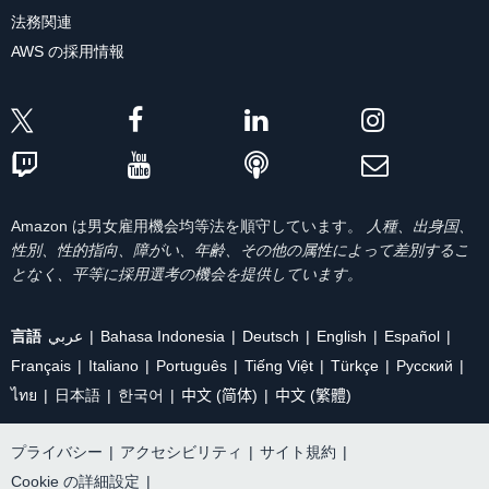
法務関連
AWS の採用情報
Amazon は男女雇用機会均等法を順守しています。
人種、出身国、
性別、性的指向、障がい、年齢、その他の属性によって差別するこ
となく、平等に採用選考の機会を提供しています。
言語
عربي
Bahasa Indonesia
Deutsch
English
Español
Français
Italiano
Português
Tiếng Việt
Türkçe
Ρусский
ไทย
日本語
한국어
中文 (简体)
中文 (繁體)
プライバシー
|
アクセシビリティ
|
サイト規約
|
Cookie の詳細設定
|