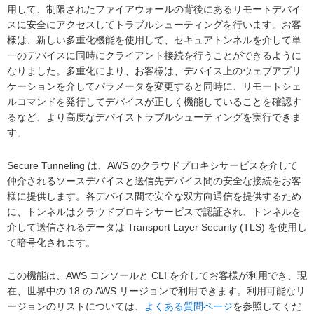
用して、制限されたファイアウォールの背後にあるリモートデバイ
スに安全にアクセスしてトラブルシューティングを行います。お客
様は、新しい多重化機能を使用して、セキュアトンネルを介して単
一のデバイスに同時にクライアント接続を行うことができるように
なりました。多重化により、お客様は、デバイス上のウェブアプリ
ケーションを介してパラメータを変更すると同時に、リモートシェ
ルコマンドを発行してデバイスが正しく機能していることを確認す
るなど、より高度なデバイストラブルシューティングを実行できま
す。
Secure Tunneling は、AWS のクラウドプロキシサービスを介して
仲介されるソースデバイスと送信先デバイス間の安全な接続をお客
様に提供します。各デバイス間で安全な双方向通信を提供するため
に、トンネルはクラウドプロキシサービスで認証され、トンネルを
介して送信されるデータは Transport Layer Security (TLS) を使用し
て暗号化されます。
この機能は、AWS コンソールと CLI を介してお客様が利用でき、現
在、世界中の 18 の AWS リージョンで利用できます。利用可能なリ
ージョンのリストについては、
よくある質問ページ
を参照してくだ