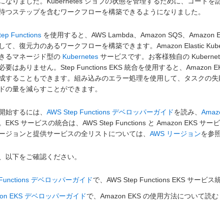
になりました。Kubernetes ジョブの状態を管理するために、コードを記
待つステップを含むワークフローを構築できるようになりました。
ep Functions
を使用すると、AWS Lambda、Amazon SQS、Amazon
て、復元力のあるワークフローを構築できます。Amazon Elastic Kubernetes
きるマネージド型の
Kubernetes
サービスです。お客様独自の Kubern
必要はありません。Step Functions EKS 統合を使用すると、Ama
成することもできます。組み込みのエラー処理を使用して、タスクの失
ドの量を減らすことができます。
開始するには、
AWS Step Functions デベロッパーガイド
を読み、
Ama
EKS サービスの統合は、AWS Step Functions と Amazon 
ージョンと提供サービスの全リストについては、
AWS リージョン
を参
、以下をご確認ください。
p Functions デベロッパーガイド
で、AWS Step Functions EKS サ
zon EKS デベロッパーガイド
で、Amazon EKS の使用方法について読む