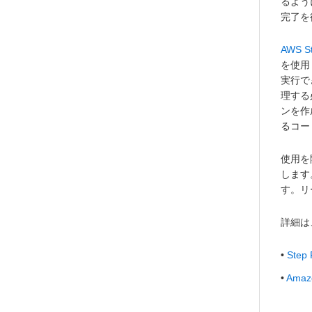
るよう
完了を
AWS St
を使用し
実行で
理する
ンを作
るコー
使用を
します。
す。リ
詳細は
•
Ste
•
Ama