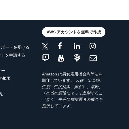
AWS アカウントを無料で作成
サポートを受ける
ットを申請する
ター
Amazon は男女雇用機会均等法を
トの概要
順守しています。
人種、出身国、
性別、性的指向、障がい、年齢、
その他の属性によって差別するこ
報
となく、平等に採用選考の機会を
提供しています。