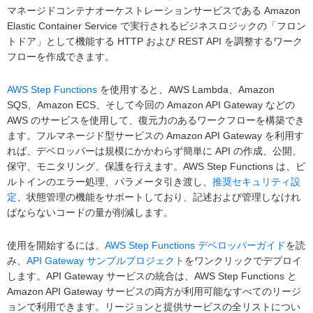
マネージドコンテナオーケストレーションサービスである Amazon
Elastic Container Service で実行されるビジネスロジックの「フロン
トドア」として機能する HTTP および REST API を調整するワーク
フローを作成できます。
AWS Step Functions
を使用すると、AWS Lambda、Amazon
SQS、Amazon ECS、そして今回の Amazon API Gateway などの
AWS のサービスを使用して、復元力のあるワークフローを構築でき
ます。フルマネージド型サービスの Amazon API Gateway を利用す
れば、デベロッパーは規模にかかわらず簡単に API の作成、公開、
保守、モニタリング、保護を行えます。AWS Step Functions は、ビ
ルトインのエラー処理、パラメータ引き渡し、
推奨セキュリティ設
定
、状態管理の機能をサポートしており、記述および管理しなけれ
ばならないコードの量が削減します。
使用を開始するには、
AWS Step Functions デベロッパーガイド
を読
み、
API Gateway サンプルプロジェクト
をワンクリックでデプロイ
します。API Gateway サービスの統合は、AWS Step Functions と
Amazon API Gateway サービスの両方が利用可能なすべてのリージ
ョンで利用できます。リージョンと提供サービスの全リストについ