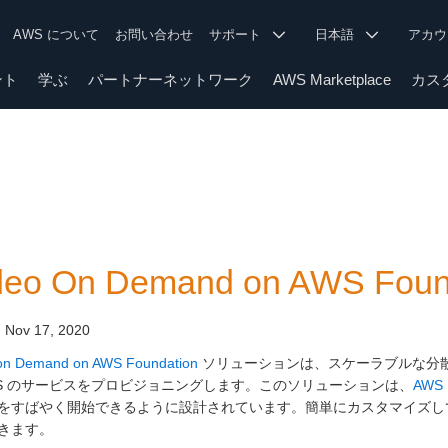
AWS について
お問い合わせ
サポート
日本語
アカ
ント
学ぶ
パートナーネットワーク
AWS Marketplace
カス
deo On Demand on AWS Fo
:
Nov 17, 2020
on Demand on AWS Foundation
ソリューションは、スケーラブルな分散
WS のサービスをプロビジョニングします。このソリューションは、
AWS 
をすばやく開始できるように設計されています。簡単にカスタマイズし
きます。