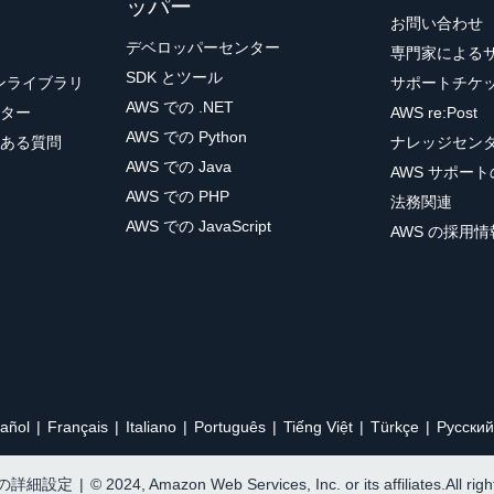
ッパー
お問い合わせ
デベロッパーセンター
専門家による
SDK とツール
ョンライブラリ
サポートチケ
AWS での .NET
ター
AWS re:Post
AWS での Python
ある質問
ナレッジセン
AWS での Java
AWS サポー
AWS での PHP
法務関連
AWS での JavaScript
AWS の採用情
añol
Français
Italiano
Português
Tiếng Việt
Türkçe
Ρусский
e の詳細設定
|
© 2024, Amazon Web Services, Inc. or its affiliates.All rig