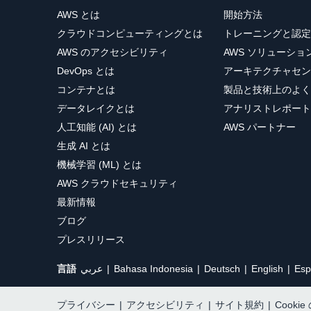
AWS とは
開始方法
クラウドコンピューティングとは
トレーニングと認定
AWS のアクセシビリティ
AWS ソリューシ
DevOps とは
アーキテクチャセン
コンテナとは
製品と技術上のよく
データレイクとは
アナリストレポート
人工知能 (AI) とは
AWS パートナー
生成 AI とは
機械学習 (ML) とは
AWS クラウドセキュリティ
最新情報
ブログ
プレスリリース
言語
عربي
Bahasa Indonesia
Deutsch
English
Esp
プライバシー
|
アクセシビリティ
|
サイト規約
|
Cooki