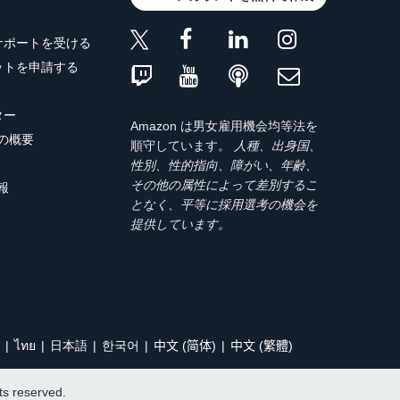
サポートを受ける
ットを申請する
ター
Amazon は男女雇用機会均等法を
トの概要
順守しています。
人種、出身国、
性別、性的指向、障がい、年齢、
その他の属性によって差別するこ
報
となく、平等に採用選考の機会を
提供しています。
ไทย
日本語
한국어
中文 (简体)
中文 (繁體)
hts reserved.