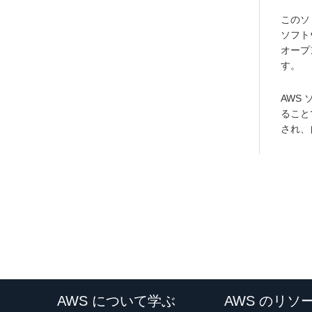
このソ
ソフト
オープ
す。
AWS
ること
され、
AWS について学ぶ
AWS のリソ