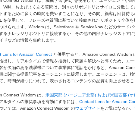
zon Connect Wisdom は、機械学習 (ML) を使用して、エー
、Wiki、およびよくある質問は、別々のリポジトリとサイロに分散し
トするために多くの時間を費やすことになり、その間、顧客は回答待ちになります
ML を使用して、フレーズや質問に基づいて接続されたリポジトリ全体
けられます。Wisdom は、Salesforce や ServiceNow 
するナレッジリポジトリに接続するか、その他の内部ナレッジストアに接続し
イドなどの情報を集約します。
t Lens for Amazon Connect
と併用すると、Amazon Connect W
検出し、リアルタイムで情報を推奨して問題を解決へと導くため、エー
客が欠陥のある洗濯機について事業体に電話をかけると、Amazon Conn
順に関する提案記事をエージェントに提示します。エージェントは、検
て、時間が経つにつれて、表示されるコンテンツの品質を向上させるこ
n Connect Wisdom は、
米国東部 (バージニア北部) および米国西部 (オ
アルタイムの推奨事項を有効にするには、
Contact Lens for Amazon Co
いては、Amazon Connect Wisdom の
ウェブサイト
をご覧になるか、