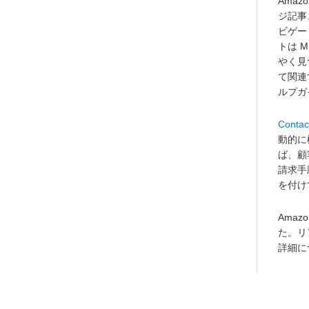
Ama
ジ記事
ビゲー
トは 
やく見つ
て関連
ルプガ
Contac
動的に
ば、顧
請求手
を付け
Amazo
た。リ
詳細につ