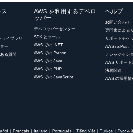
ース
AWS を利用するデベロ
ヘルプ
ッパー
お問い合わせ
デベロッパーセンター
専門家による
SDK とツール
ョンライブラリ
サポートチケ
AWS での .NET
ター
AWS re:Post
AWS での Python
ある質問
ナレッジセン
AWS での Java
AWS サポー
AWS での PHP
法務関連
AWS での JavaScript
AWS の採用情
añol
Français
Italiano
Português
Tiếng Việt
Türkçe
Ρусский