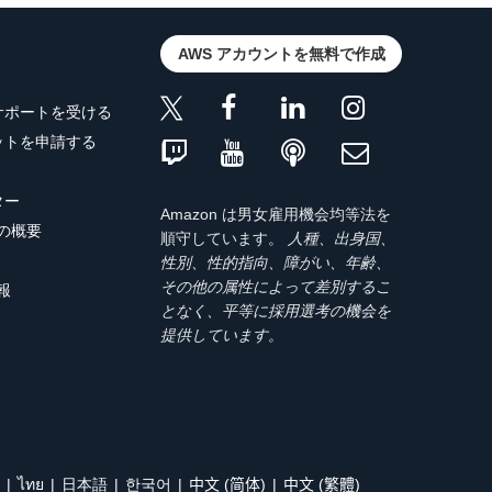
AWS アカウントを無料で作成
サポートを受ける
ットを申請する
ター
Amazon は男女雇用機会均等法を
トの概要
順守しています。
人種、出身国、
性別、性的指向、障がい、年齢、
その他の属性によって差別するこ
報
となく、平等に採用選考の機会を
提供しています。
ไทย
日本語
한국어
中文 (简体)
中文 (繁體)