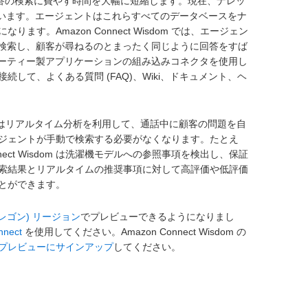
ジェントが回答の検索に費やす時間を大幅に短縮します。現在、ナレッ
ています。エージェントはこれらすべてのデータベースをナ
。Amazon Connect Wisdom では、エージェン
を検索し、顧客が尋ねるのとまったく同じように回答をすば
などのサードパーティー製アプリケーションの組み込みコネクタを使用し
て、よくある質問 (FAQ)、Wiki、ドキュメント、ヘ
isdom はリアルタイム分析を利用して、通話中に顧客の問題を自
ジェントが手動で検索する必要がなくなります。たとえ
ect Wisdom は洗濯機モデルへの参照事項を検出し、保証
索結果とリアルタイムの推奨事項に対して高評価や低評価
とができます。
レゴン) リージョン
でプレビューできるようになりまし
nnect
を使用してください。Amazon Connect Wisdom の
プレビューにサインアップ
してください。