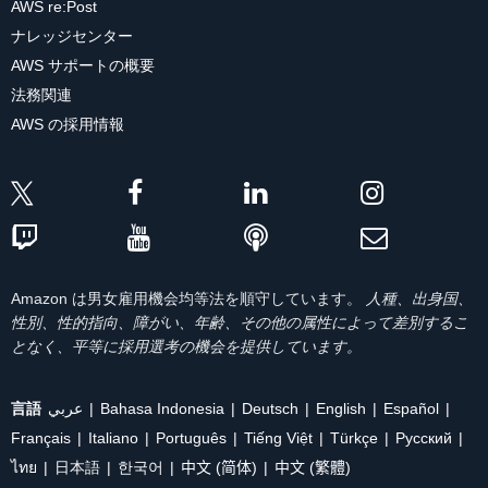
AWS re:Post
ナレッジセンター
AWS サポートの概要
法務関連
AWS の採用情報
Amazon は男女雇用機会均等法を順守しています。
人種、出身国、
性別、性的指向、障がい、年齢、その他の属性によって差別するこ
となく、平等に採用選考の機会を提供しています。
言語
عربي
Bahasa Indonesia
Deutsch
English
Español
Français
Italiano
Português
Tiếng Việt
Türkçe
Ρусский
ไทย
日本語
한국어
中文 (简体)
中文 (繁體)