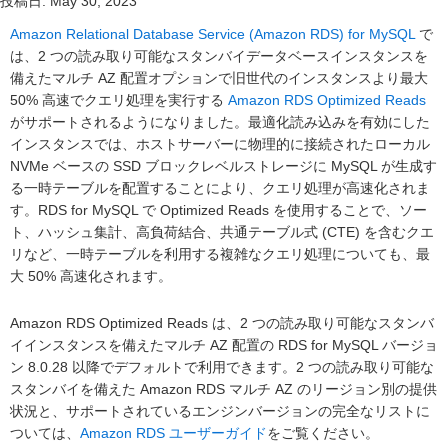
投稿日:
May 30, 2023
Amazon Relational Database Service (Amazon RDS) for MySQL
で
は、2 つの読み取り可能なスタンバイデータベースインスタンスを
備えたマルチ AZ 配置オプションで旧世代のインスタンスより最大
50% 高速でクエリ処理を実行する
Amazon RDS Optimized Reads
がサポートされるようになりました。最適化読み込みを有効にした
インスタンスでは、ホストサーバーに物理的に接続されたローカル
NVMe ベースの SSD ブロックレベルストレージに MySQL が生成す
る一時テーブルを配置することにより、クエリ処理が高速化されま
す。RDS for MySQL で Optimized Reads を使用することで、ソー
ト、ハッシュ集計、高負荷結合、共通テーブル式 (CTE) を含むクエ
リなど、一時テーブルを利用する複雑なクエリ処理についても、最
大 50% 高速化されます。
Amazon RDS Optimized Reads は、2 つの読み取り可能なスタンバ
イインスタンスを備えたマルチ AZ 配置の RDS for MySQL バージョ
ン 8.0.28 以降でデフォルトで利用できます。2 つの読み取り可能な
スタンバイを備えた Amazon RDS マルチ AZ のリージョン別の提供
状況と、サポートされているエンジンバージョンの完全なリストに
ついては、
Amazon RDS ユーザーガイド
をご覧ください。