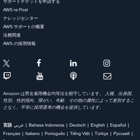
サポートチケットを申請する
AWS re:Post
ナレッジセンター
AWS サポートの概要
法務関連
AWS の採用情報
Amazon は男女雇用機会均等法を順守しています。
人種、出身国、
性別、性的指向、障がい、年齢、その他の属性によって差別するこ
となく、平等に採用選考の機会を提供しています。
言語
عربي
Bahasa Indonesia
Deutsch
English
Español
Français
Italiano
Português
Tiếng Việt
Türkçe
Ρусский