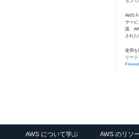
ョンで
AWS
サービス
護、AW
された
使用を開
リージ
Firew
AWS について学ぶ
AWS のリソ