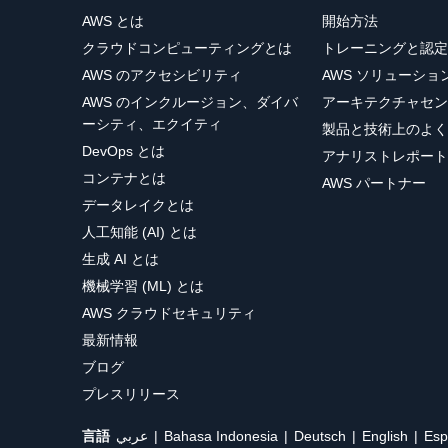
AWS とは
開始方法
クラウドコンピューティングとは
トレーニングと認定
AWS のアクセシビリティ
AWS ソリューシ
AWS のインクルージョン、ダイバ
アーキテクチャセン
ーシティ、エクイティ
製品と技術上のよく
DevOps とは
アナリストレポート
コンテナとは
AWS パートナー
データレイクとは
人工知能 (AI) とは
生成 AI とは
機械学習 (ML) とは
AWS クラウドセキュリティ
最新情報
ブログ
プレスリリース
言語
عربي
Bahasa Indonesia
Deutsch
English
Esp