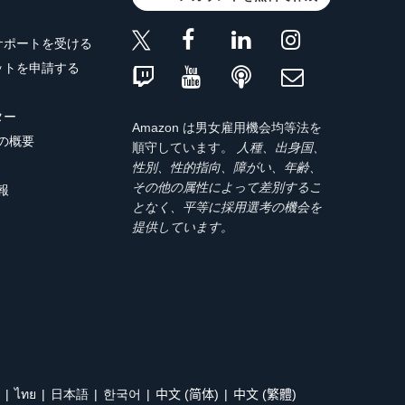
サポートを受ける
ットを申請する
ター
Amazon は男女雇用機会均等法を
トの概要
順守しています。
人種、出身国、
性別、性的指向、障がい、年齢、
その他の属性によって差別するこ
報
となく、平等に採用選考の機会を
提供しています。
ไทย
日本語
한국어
中文 (简体)
中文 (繁體)