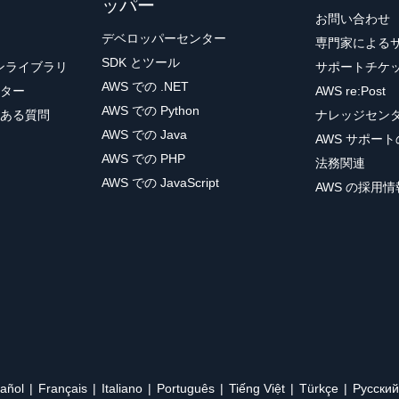
ッパー
お問い合わせ
デベロッパーセンター
専門家による
SDK とツール
ョンライブラリ
サポートチケ
AWS での .NET
ター
AWS re:Post
AWS での Python
ある質問
ナレッジセン
AWS での Java
AWS サポー
AWS での PHP
法務関連
AWS での JavaScript
AWS の採用情
añol
Français
Italiano
Português
Tiếng Việt
Türkçe
Ρусский