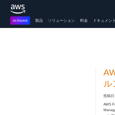
re:Invent
製品
ソリューション
料金
ドキュメン
メインコンテンツに移動
A
ル
投稿日
AWS 
Mana