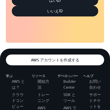
はい
いいえ
AWS アカウントを作成する
学ぶ
リソース
デベロッパー
ヘルプ
AWS と
開始方
Builder
お問い
は？
法
Center
合わせ
クラウ
トレー
SDK と
サポー
ドコン
ニング
ツール
トチケ
ピュー
ットを
AWS
AWS で