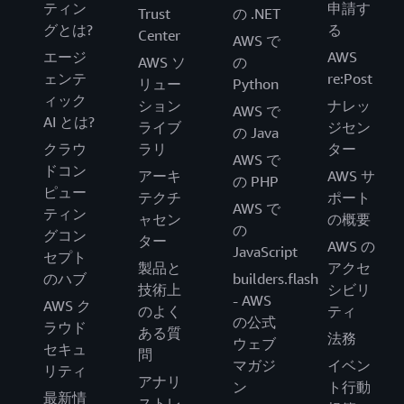
ティン
申請す
Trust
の .NET
グとは?
る
Center
AWS で
エージ
AWS
AWS ソ
の
ェンテ
re:Post
リュー
Python
ィック
ション
ナレッ
AWS で
AI とは?
ライブ
ジセン
の Java
クラウ
ラリ
ター
AWS で
ドコン
アーキ
AWS サ
の PHP
ピュー
テクチ
ポート
AWS で
ティン
ャセン
の概要
の
グコン
ター
AWS の
JavaScript
セプト
製品と
アクセ
のハブ
builders.flash
技術上
シビリ
- AWS
AWS ク
のよく
ティ
の公式
ラウド
ある質
法務
ウェブ
セキュ
問
マガジ
イベン
リティ
アナリ
ン
ト行動
最新情
ストレ