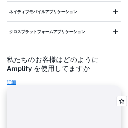
し、パフォーマンスと SEO を向上させます。
アプリケーションのフロントエンドを世界中に分散
Amplify の JavaScript ライブラリを使用して、デー
ネイティブモバイルアプリケーション
した AWS コンテンツ配信ネットワーク (CDN) にデ
タとミドルウェアで保護されたルートの認証を使用
プロイし、自動化された CI/CD を使用して数百のエ
してサーバー側のアクションを実装します。
Amplify のフロントエンドライブラリとバックエン
ッジロケーションに展開します。認証、承認、スト
クロスプラットフォームアプリケーション
ドプロビジョニングを使用して、認証、データ、ス
レージ、データを含むフルスタックロジックを追加
トレージ、プッシュ通知を備えた Swift、Kotlin、
します。
Amplify のライブラリとバックエンドリソースを使
または Java でネイティブの iOS および Android ア
用して、ユーザー認証、データ、ストレージなどの
プリを構築します。
私たちのお客様はどのように
機能を備えたクロスプラットフォームの Flutter お
Amplify を使用してますか
よび React Native アプリを構築します。
詳細