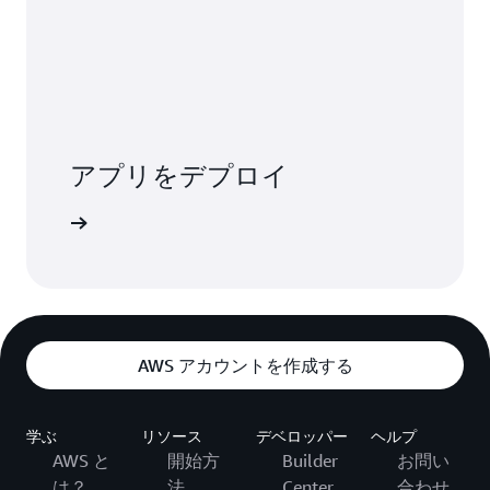
アプリをデプロイ
ソールに移動
AWS アカウントを作成する
学ぶ
リソース
デベロッパー
ヘルプ
AWS と
開始方
Builder
お問い
は？
法
Center
合わせ