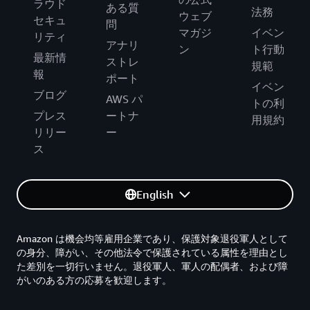
ラウド
ある質
法務
ウェブ
セキュ
問
マガジ
イベン
リティ
アナリ
ン
ト行動
最新情
ストレ
規範
報
ポート
イベン
ブログ
AWS パ
トの利
プレス
ートナ
用規約
リリー
ー
ス
English
Amazon は機会均等雇用企業であり、保護対象退役軍人として
の身分、障がい、その他法令で保護されている属性を理由とし
た差別を一切行いません。退役軍人、軍人の配偶者、および障
がいのある方の応募を歓迎します。