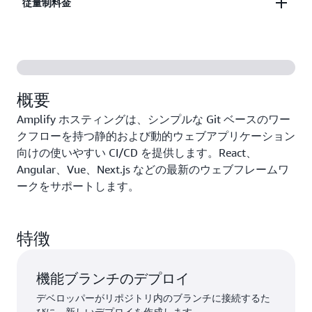
従量制料金
プレビュー、機能ブランチのデプロイを使用して、
アプリケーションのリリースサイクルの速度を上げ
使用したリソースの料金のみをお支払いいただきま
ましょう。
す。シートごとの料金、長期契約、複雑なライセン
スは必要ありません。
概要
Amplify ホスティングは、シンプルな Git ベースのワー
クフローを持つ静的および動的ウェブアプリケーション
向けの使いやすい CI/CD を提供します。React、
Angular、Vue、Next.js などの最新のウェブフレームワ
ークをサポートします。
特徴
機能ブランチのデプロイ
デベロッパーがリポジトリ内のブランチに接続するた
びに、新しいデプロイを作成します。