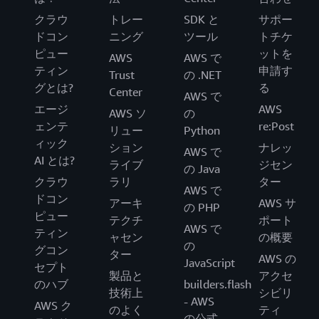
クラウ
トレー
SDK と
サポー
ドコン
ニング
ツール
トチケ
ピュー
ットを
AWS
AWS で
ティン
申請す
Trust
の .NET
グとは?
る
Center
AWS で
エージ
AWS
AWS ソ
の
ェンテ
re:Post
リュー
Python
ィック
ション
ナレッ
AWS で
AI とは?
ライブ
ジセン
の Java
クラウ
ラリ
ター
AWS で
ドコン
アーキ
AWS サ
の PHP
ピュー
テクチ
ポート
AWS で
ティン
ャセン
の概要
の
グコン
ター
AWS の
JavaScript
セプト
製品と
アクセ
のハブ
builders.flash
技術上
シビリ
- AWS
AWS ク
のよく
ティ
の公式