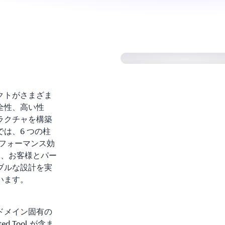
Reliance Steel and
フレームワークを使
ーキテクトがさまざま
全性、高い性
ラクチャを構築
d では、6 つの柱
フォーマンス効
て、お客様とパー
ブルな設計を実
います。
には、ドメイン固有の
cted Tool が含ま