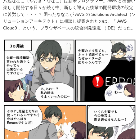
八起ななこ（やおき・ななこ）は新米プログラマー。AWS と出会い
楽しく開発する日々が続く中、新しく迎えた後輩の開発環境の設定
に苦労して・・・？ 困ったななこが AWS の Solutions Architect（ソ
リューションアーキテクト）に相談し提案されたのは、「 AWS
Cloud9 」という、ブラウザベースの統合開発環境 （IDE）だった。