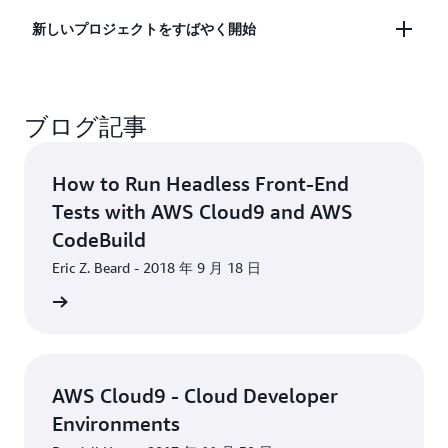
ます。サーバーレス開発に必要な SDK、ライブラ
ャットを開始できます。
ステップスルーデバッグなどの、便利で時間を短縮
AWS Cloud9 には、事前認証された AWS コマンド
新しいプロジェクトをすばやく開始
リ、プラグインのすべてを使用して開発環境が事前
できる機能が含まれています。AWS Cloud9 ターミ
ラインインターフェイスと一緒に開発環境をホスト
設定されます。また、AWS Cloud9 では、AWS
ナルでは、追加のソフトウェアのインストール、
しているマネージド Amazon EC2 インスタンスに対
Lambda 関数をローカルでテストおよびデバッグす
git push の実行、コマンドの入力ができるブラウザ
AWS Cloud9 は新しいプロジェクトの開始を効率化
する sudo 権限を含むターミナルが付属していま
るための環境を利用できます。これにより、コード
ベースのシェルエクスペリエンスを利用できます。
ブログ記事
します。AWS Cloud9 の開発環境には、Node.js、
す。これにより、すばやくコマンドを実行して
を直接反復処理して時間を節約し、コードの品質を
JavaScript、Python、PHP、Ruby、Go、C++ など
AWS のサービスに直接アクセスすることが簡単に
向上させることができます。
40 を超えるプログラミング言語用のツールがあら
なります。
How to Run Headless Front-End
かじめパッケージ化されています。このツールによ
Tests with AWS Cloud9 and AWS
り、開発マシン用のファイル、SDK、プラグインを
CodeBuild
インストールまたは設定する必要がなくなり、一般
的なアプリケーションスタックのコードの記述を数
Eric Z. Beard - 2018 年 9 月 18 日
分で開始できます。Cloud9 IDE はクラウドベース
グを読む
のため、プロジェクトのリソースを分離する際の複
数の開発環境のメンテナンスも簡単です。
AWS Cloud9 - Cloud Developer
Environments