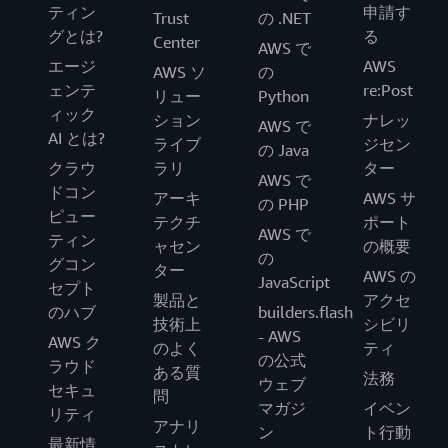
ティン
申請す
Trust
の .NET
グとは?
る
Center
AWS で
エージ
AWS
AWS ソ
の
ェンテ
re:Post
リュー
Python
ィック
ション
ナレッ
AWS で
AI とは?
ライブ
ジセン
の Java
クラウ
ラリ
ター
AWS で
ドコン
アーキ
AWS サ
の PHP
ピュー
テクチ
ポート
AWS で
ティン
ャセン
の概要
の
グコン
ター
AWS の
JavaScript
セプト
製品と
アクセ
のハブ
builders.flash
技術上
シビリ
- AWS
AWS ク
のよく
ティ
の公式
ラウド
ある質
法務
ウェブ
セキュ
問
マガジ
イベン
リティ
アナリ
ン
ト行動
最新情