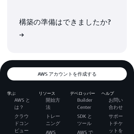
構築の準備はできましたか?
用を開始する
AWS アカウントを作成する
学ぶ
リソース
デベロッパー
ヘルプ
AWS と
開始方
Builder
お問い
は？
法
Center
合わせ
クラウ
トレー
SDK と
サポー
ドコン
ニング
ツール
トチケ
ピュー
ットを
AWS
AWS で