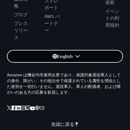
ストレ
規範
報
ポート
イベン
ブログ
AWS パ
トの利
プレス
ートナ
用規約
リリー
ー
ス
English
Amazon は機会均等雇用企業であり、保護対象退役軍人として
の身分、障がい、その他法令で保護されている属性を理由とし
た差別を一切行いません。退役軍人、軍人の配偶者、および障
がいのある方の応募を歓迎します。
先頭に戻る