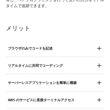
タイムで追跡できます。
メリット
ブラウザのみでコードを記述
AWS Cloud9 を使用すると、マネージド Amazon
リアルタイムに共同でコーディング
EC2 インスタンスまたは SSH をサポートする既存
の Linux サーバーで開発環境を柔軟に実行できま
AWS Cloud9 は、共同でのコーディングを容易にし
サーバーレスアプリケーションを簡単に構築
す。つまり、ブラウザのみでアプリケーションを作
ます。わずか数ステップで開発環境をチームと共有
成、実行、デバッグでき、ローカルの IDE をインス
し、ペアプログラミングを一緒に行うことができま
トールしたりメンテナンスを行う必要はありませ
AWS Cloud9 を使用すると、サーバーレスアプリケ
AWS のサービスに直接ターミナルアクセス
す。共同作業中にチームメンバーは互いのタイピン
ん。AWS Cloud9 のコードエディタおよび統合され
ーションの作成、実行、デバッグがより簡単になり
グをリアルタイムで確認でき、IDE 内から即座にチ
たデバッガーには、コードのヒント、コード補完、