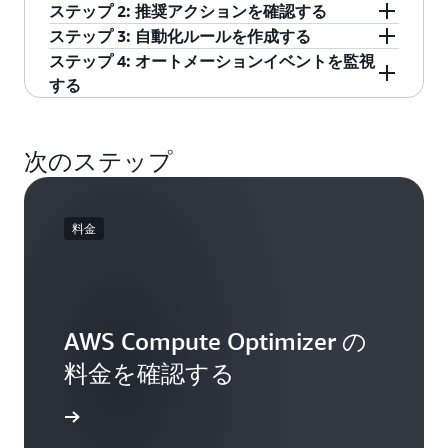
す。
ステップ 2: 推奨アクションを確認する
れます。また、[アイドルリソース] をクリック
AWS Compute Optimizer の自動化セクションに
ステップ 3: 自動化ルールを作成する
すると、アイドル状態のリソースと、そのコス
移動し、アカウントの自動化機能を有効にしま
オプトインしたら、「推奨アクション」ページ
ステップ 4: オートメーションイベントを監視
ト削減の機会のリストが表示されます。さら
す。オプトインすると、必要なサービスにリン
で利用可能なアクションを確認してください。
「自動化ルール」に移動し、「自動化ルールを
する
に、[ライセンス] をクリックすると、ライセン
クされたロールが AWS によって自動的に作成さ
これらの推奨事項を複数選択してすぐに適用す
作成」をクリックして、定期的なスケジュール
スのコスト削減の機会を詳しく見ることができ
れます。管理アカウントから組織を管理してい
ることも、指定した条件に一致するたびに定期
に推奨事項を適用します。ルールスコープ (アカ
「オートメーションイベント」ページでは、各
ます。
る場合は、自動化ルールを作成したいメンバー
的に適用する自動化ルールを作成することもで
ウントレベルまたは組織レベル) を定義し、アク
オートメーションのステータスを監視し、必要
次のステップ
アカウントをオプトインすることもできます。
きます。
ションタイプ (例:アタッチされていない EBS ボ
に応じて変更をロールバックできます。 ダッシ
リュームのスナップショットと削除) を選択し、
ュボードを使用してイベントステータスを監視
リージョンやリソースタグなどの条件を指定し
し、自動化された最適化を時系列でまとめま
料金
ます。ルールをアクティブにして定期的なスケ
す。
ジュールで実行する前に、条件に基づいて一致
するアクションをプレビューできます。
AWS Compute Optimizer の
料金を確認する
詳細