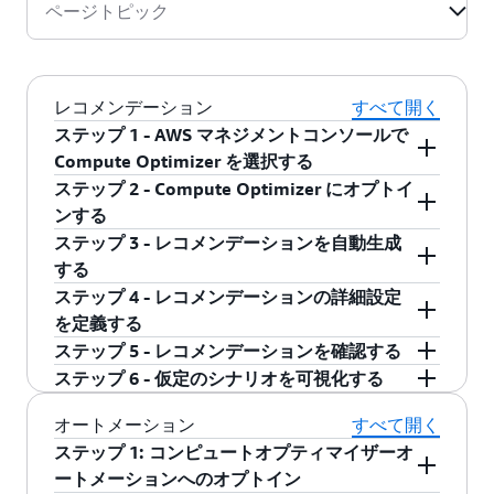
ページトピック
レコメンデーション
すべて開く
ステップ 1 - AWS マネジメントコンソールで
Compute Optimizer を選択する
ステップ 2 - Compute Optimizer にオプトイ
AWS マネジメントコンソールにサインインし、
ンする
[Compute Optimizer] をクリックします。[今す
ステップ 3 - レコメンデーションを自動生成
ぐ始める] をクリックします。
アカウントの設定ページでデータ設定の初期状
する
態を確認し、[opt in] をクリックします。 オプト
ステップ 4 - レコメンデーションの詳細設定
インすると、サービスに関連付けられたロール
オプトインした後、Compute Optimizer がアカ
を定義する
が自動的にアカウントに作成されます。
ウントの AWS インフラストラクチャーをスキャ
ステップ 5 - レコメンデーションを確認する
ンし、レコメンデーションを生成します。サポ
左側のナビゲーションバーの [設定] で [全般] ま
左側の [EC2 インスタンス]、[EC2 Auto Scaling
ステップ 6 - 仮定のシナリオを可視化する
ートされているすべての AWS リソースに関する
たは [ライトサイジング] をクリックして、[外部
グループ]、[EBS ボリューム]、[Fargate 上の
[view detail] をクリックすると、仮定のシナリオ
レコメンデーションを Compute Optimizer が提
メトリクスの取り込み] や [サイズの適正化に関
オートメーション
すべて開く
ECS サービス]、[Lambda 関数]、または [RDS デ
を可視化できます。これにより、推奨されたイ
供するまでに、最大 24 時間かかる場合がありま
する推奨事項] などの推奨に関する設定をワーク
ステップ 1: コンピュートオプティマイザーオ
ータベース] をクリックすると、適切なサイズ設
ンスタンスタイプで、推奨されたインスタンス
す。
ロードの要件に基づき定義および有効化しま
ートメーションへのオプトイン
定に関するレコメンデーションがすべて表示さ
がどのように実行されるのかが分かります。