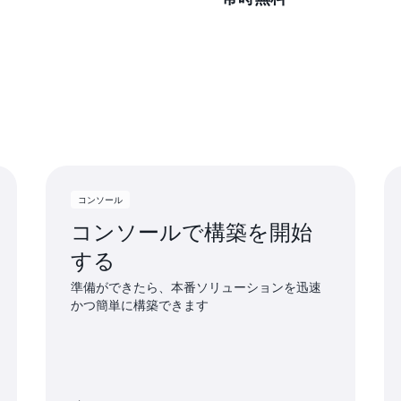
ービスの使用を開始したら
用限度を超えて使用してく
毎月制限を設けた、永久無
らの無料使用制限を超えた
クセスしたりすると、追加
的に適用されます。
コンソール
コンソールで構築を開始
する
準備ができたら、本番ソリューションを迅速
かつ簡単に構築できます