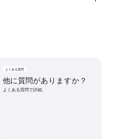
試用を開始し、対象となるクレジットを試
ださい。
料のサービスを活用できます。顧客がこれ
り、無料利用枠に含まれていない機能にア
費用をカバーするためのクレジットが自動
よくある質問
他に質問がありますか？
よくある質問で詳細。