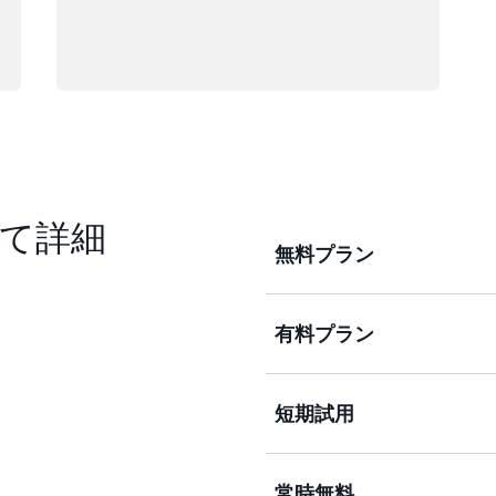
て詳細
無料プラン
有料プラン
最大 $200 USD の無
30以上の常時無料サービス
大 6 か月間無料で試して
短期試用
150 以上の AWS サ
用できるほか、30 種類以上の
自信を持ってソリューショ
常時無料
限定無料試用を通じて、一